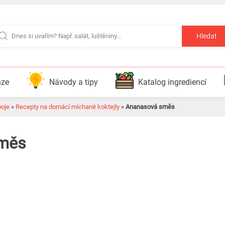
Hledat
nze
Návody a tipy
Katalog ingrediencí
poje
»
Recepty na domácí míchané koktejly
»
Ananasová směs
měs