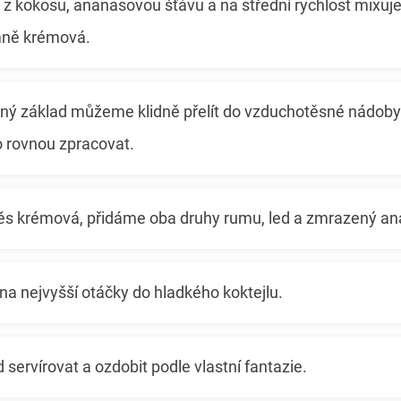
m z kokosu, ananasovou šťávu a na střední rychlost mixuj
mně krémová.
ný základ můžeme klidně přelít do vzduchotěsné nádoby a
o rovnou zpracovat.
ěs krémová, přidáme oba druhy rumu, led a zmrazený an
a nejvyšší otáčky do hladkého koktejlu.
ervírovat a ozdobit podle vlastní fantazie.