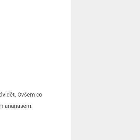
návidět. Ovšem co
dným ananasem.