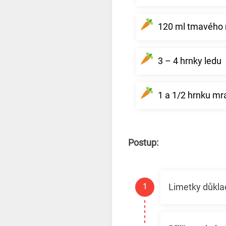
120 ml tmavého
3 – 4 hrnky ledu
1 a 1/2 hrnku m
Postup:
Limetky důkla