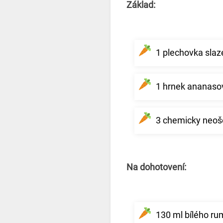
Základ:
1 plechovka sla
1 hrnek ananaso
3 chemicky neoš
Na dohotovení:
130 ml bílého r