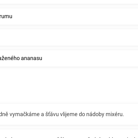
 rumu
raženého ananasu
dně vymačkáme a šťávu vlijeme do nádoby mixéru.