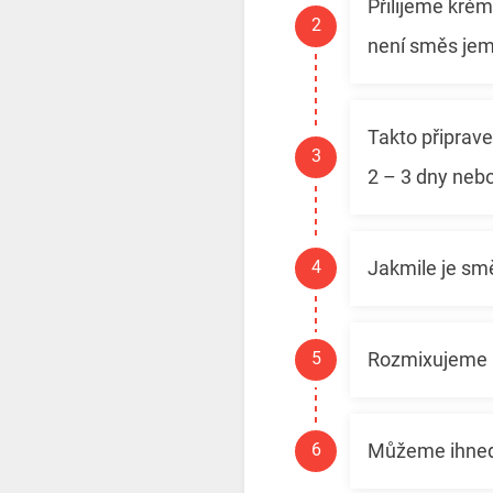
Přilijeme kré
není směs je
Takto připrave
2 – 3 dny neb
Jakmile je sm
Rozmixujeme n
Můžeme ihned s