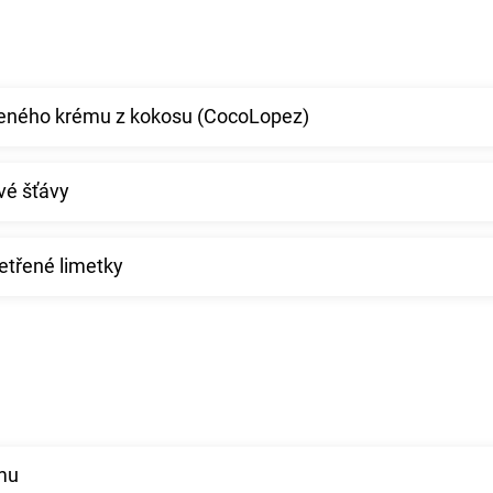
zeného krému z kokosu (CocoLopez)
vé šťávy
etřené limetky
umu