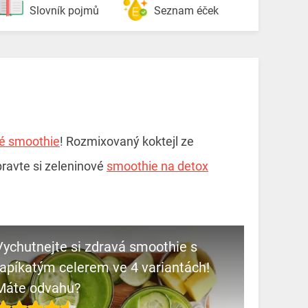
Slovník pojmů
Seznam éček
vé smoothie
! Rozmixovaný koktejl ze
pravte si zeleninové
smoothie na detox
Vychutnejte si zdravá smoothie s
řapíkatým celerem ve 4 variantách!
Máte odvahu?