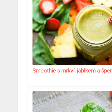
Smoothie s mrkví, jablkem a šp