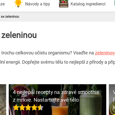
nze
Návody a tipy
Katalog ingrediencí
 se zeleninou
 zeleninou
tak trochu celkovou očistu organismu? Vsaďte na
zelenino
í energii. Dopřejte svému tělu to nejlepší z přírody a při
4 nejlepší recepty na zdravé smoothie
z mrkve. Nastartujte své tělo