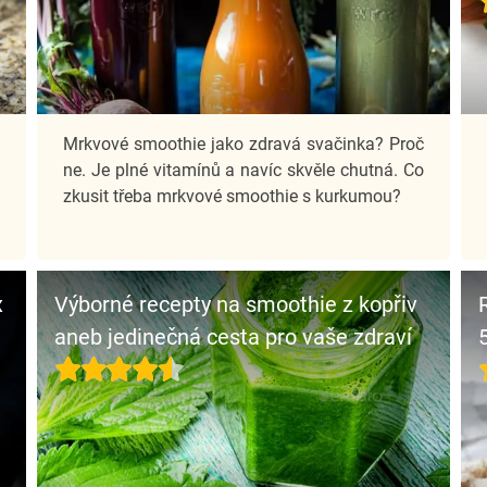
i
Mrkvové smoothie jako zdravá svačinka? Proč
o
ne. Je plné vitamínů a navíc skvěle chutná. Co
v
zkusit třeba mrkvové smoothie s kurkumou?
x
Výborné recepty na smoothie z kopřiv
aneb jedinečná cesta pro vaše zdraví