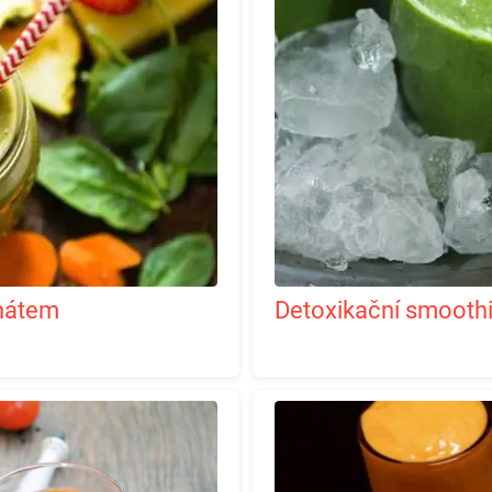
enátem
Detoxikační smooth