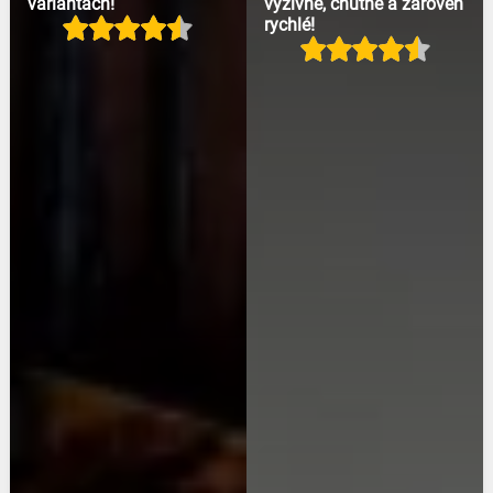
variantách!
výživné, chutné a zároveň
rychlé!