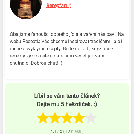
Recepťáci :)
Oba jsme fanoušci dobrého jídla a vaření nás baví. Na
webu Receptia vás chceme inspirovat tradičními, ale i
méně obvyklými recepty. Budeme rádi, když naše
recepty vyzkoušíte a dáte nám vědět jak vám
chutnalo. Dobrou chuť! :)
Líbil se vám tento článek?
Dejte mu 5 hvězdiček. :)
4.1
/
5
(
17
hlasů
)