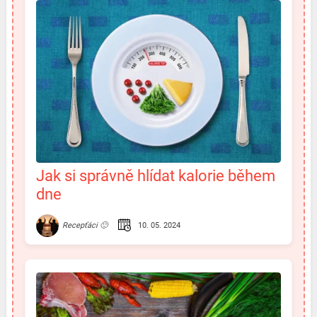
Jak si správně hlídat kalorie během
dne
10. 05. 2024
Recepťáci 🙂