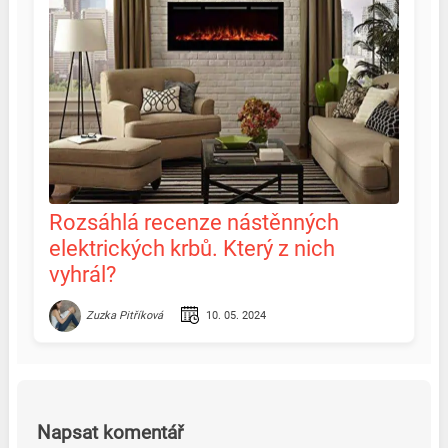
Rozsáhlá recenze nástěnných
elektrických krbů. Který z nich
vyhrál?
10. 05. 2024
Zuzka Pitříková
Napsat komentář