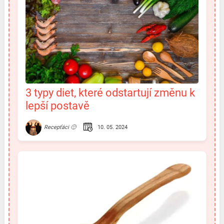
3 typy diet, které odstartují změnu k
lepší postavě
10. 05. 2024
Recepťáci 🙂