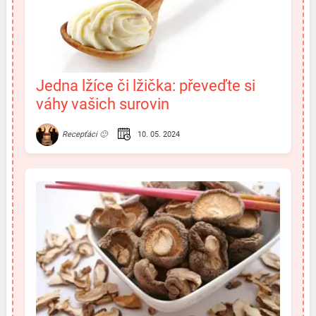
Jedna lžíce či lžička: převeďte si
váhy vašich surovin
10. 05. 2024
Recepťáci 🙂