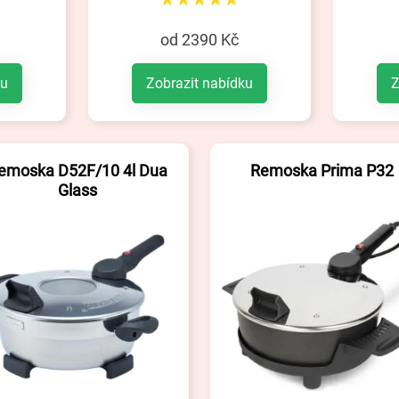
od 2390 Kč
ku
Zobrazit nabídku
Z
emoska D52F/10 4l Dua
Remoska Prima P32
Glass