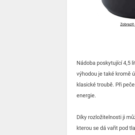
Zobrazit 
Nádoba poskytující 4,5 lit
výhodou je také kromě ús
klasické troubě. Při peč
energie.
Díky rozložitelnosti ji m
kterou se dá vařit pod tl