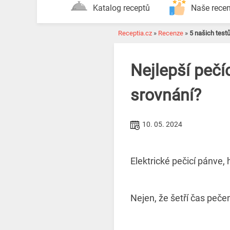
Katalog receptů
Naše rece
Receptia.cz
»
Recenze
»
5 našich tes
Nejlepší pečí
srovnání?
10. 05. 2024
Elektrické pečicí pánve
Nejen, že šetří čas pečen