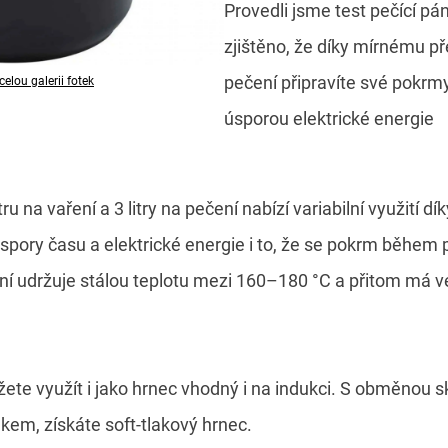
Provedli jsme test pečící p
zjištěno, že díky mírnému p
pečení připravíte své pokrmy 
celou galerii fotek
úsporou elektrické energie
ru na vaření a 3 litry na pečení nabízí variabilní využití d
pory času a elektrické energie i to, že se pokrm během 
ení udržuje stálou teplotu mezi 160–180 °C a přitom má v
ůžete využít i jako hrnec vhodný i na indukci. S obměnou s
akem, získáte soft-tlakový hrnec.