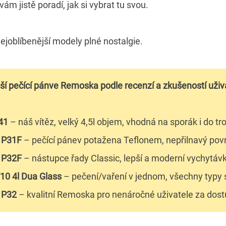
 jistě poradí, jak si vybrat tu svou.
nejoblíbenější modely plné nostalgie.
pší pečící pánve Remoska podle recenzí a zkušeností uživ
41
– náš vítěz, velký 4,5l objem, vhodná na sporák i do tr
 P31F
– pečící pánev potažena Teflonem, nepřilnavý pov
 P32F
– nástupce řady Classic, lepší a moderní vychytáv
0 4l Dua Glass
– pečení/vaření v jednom, všechny typy
 P32
– kvalitní Remoska pro nenáročné uživatele za dos