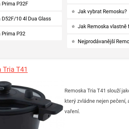
 Prima P32F
⭐
Jak vybrat Remosku?
D52F/10 4l Dua Glass
⭐
Jak Remoska vlastně 
 Prima P32
⭐
Nejprodávanější Remo
Tria T41
Remoska Tria T41 slouží jak
který zvládne nejen pečení, 
vaření.