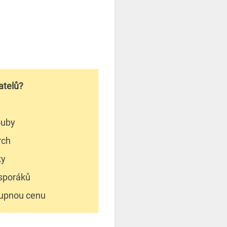
atelů?
ouby
rch
ky
 sporáků
tupnou cenu