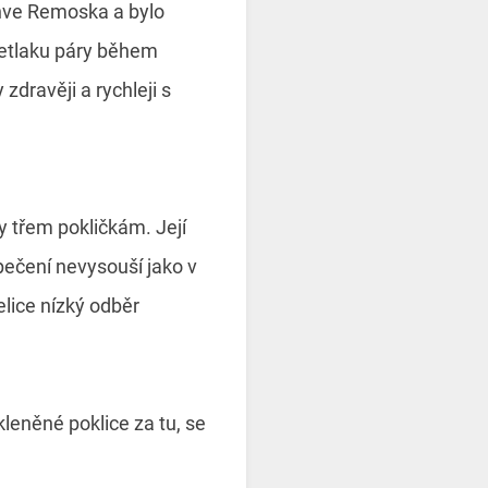
ánve Remoska a bylo
řetlaku páry během
zdravěji a rychleji s
íky třem pokličkám. Její
pečení nevysouší jako v
elice nízký odběr
kleněné poklice za tu, se