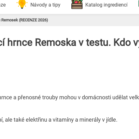
nze
Návody a tipy
Katalog ingrediencí
tů Remosek (RECENZE 2026)
cí hrnce Remoska v testu. Kdo 
, hrnce a přenosné trouby mohou v domácnosti udělat vel
í, ale také elektřinu a vitamíny a minerály v jídle.