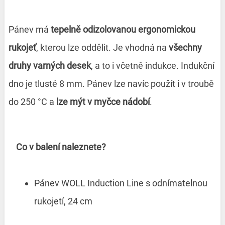
Pánev má
tepelně odizolovanou ergonomickou
rukojeť
, kterou lze oddělit. Je vhodná na
všechny
druhy varných desek
, a to i včetně indukce. Indukční
dno je tlusté 8 mm. Pánev lze navíc použít i v troubě
do 250 °C a
lze mýt v myčce nádobí
.
Co v balení naleznete?
Pánev WOLL Induction Line s odnímatelnou
rukojetí, 24 cm