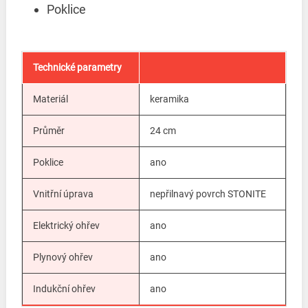
Poklice
Technické parametry
Materiál
keramika
Průměr
24 cm
Poklice
ano
Vnitřní úprava
nepřilnavý povrch STONITE
Elektrický ohřev
ano
Plynový ohřev
ano
Indukční ohřev
ano