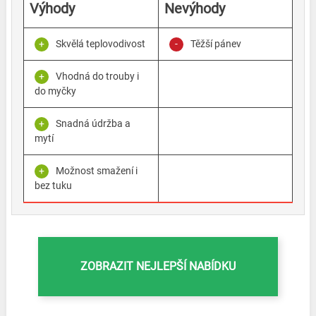
Výhody
Nevýhody
Skvělá teplovodivost
Těžší pánev
Vhodná do trouby i
do myčky
Snadná údržba a
mytí
Možnost smažení i
bez tuku
ZOBRAZIT NEJLEPŠÍ NABÍDKU