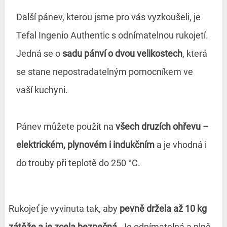
Další pánev, kterou jsme pro vás vyzkoušeli, je
Tefal Ingenio Authentic s odnímatelnou rukojetí.
Jedná se o
sadu pánví o dvou velikostech
, která
se stane nepostradatelným pomocníkem ve
vaší kuchyni.
Pánev můžete použít na
všech druzích ohřevu –
elektrickém, plynovém i indukčním
a je vhodná i
do trouby při teplotě do 250 °C.
Rukojeť je vyvinuta tak, aby
pevně držela až 10 kg
zátěže a je zcela bezpečná
. Je odnímatelná a plně