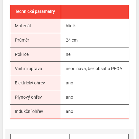
Technické parametry
Materiál
hliník
Průměr
24 cm
Poklice
ne
Vnitřní úprava
nepřilnavá, bez obsahu PFOA
Elektrický ohřev
ano
Plynový ohřev
ano
Indukční ohřev
ano