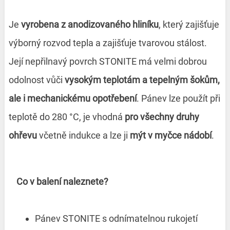
Je
vyrobena z anodizovaného hliníku
, který zajišťuje
výborný rozvod tepla a zajišťuje tvarovou stálost.
Její nepřilnavý povrch STONITE má velmi dobrou
odolnost vůči
vysokým teplotám a tepelným šokům,
ale i mechanickému opotřebení
. Pánev lze použít při
teplotě do 280 °C, je vhodná
pro všechny druhy
ohřevu
včetně indukce a lze ji
mýt v myčce nádobí
.
Co v balení naleznete?
Pánev STONITE s odnímatelnou rukojetí