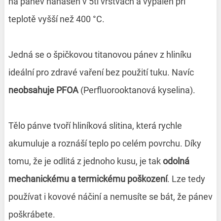
na pánev nanášen v 5ti vrstvách a vypálen při
teplotě vyšší než 400 °C.
Jedná se o špičkovou titanovou pánev z hliníku
ideální pro zdravé vaření bez použití tuku. Navíc
neobsahuje PFOA
(Perfluorooktanová kyselina).
Tělo pánve tvoří hliníková slitina, která rychle
akumuluje a roznáší teplo po celém povrchu. Díky
tomu, že je odlitá z jednoho kusu, je tak
odolná
mechanickému a termickému poškození
. Lze tedy
používat i kovové náčiní a nemusíte se bát, že pánev
poškrábete.