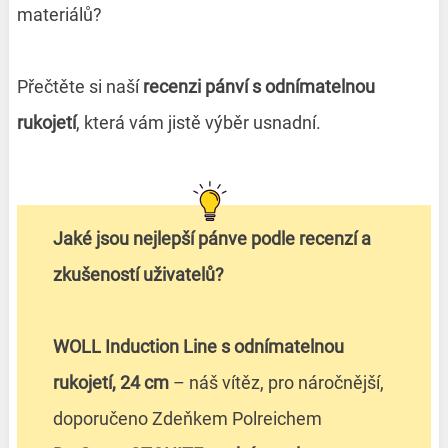
materiálů?
Přečtěte si naší
recenzi pánví s odnímatelnou
rukojetí
, která vám jistě výběr usnadní.
Jaké jsou nejlepší pánve podle recenzí a
zkušeností uživatelů?
WOLL Induction Line s odnímatelnou
rukojetí, 24 cm
– náš vítěz, pro náročnější,
doporučeno Zdeňkem Polreichem