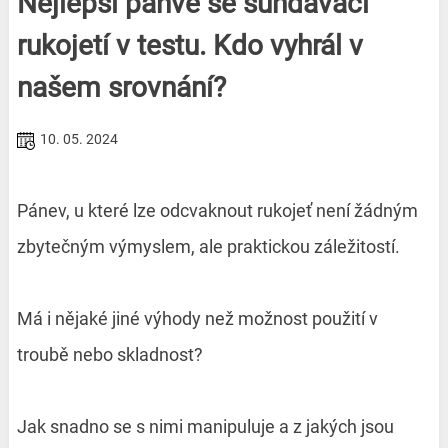
Nejlepší pánve se sundavací
rukojetí v testu. Kdo vyhrál v
našem srovnání?
10. 05. 2024
Pánev, u které lze odcvaknout rukojeť není žádným
zbytečným výmyslem, ale praktickou záležitostí.
Má i nějaké jiné výhody než možnost použití v
troubě nebo skladnost?
Jak snadno se s nimi manipuluje a z jakých jsou