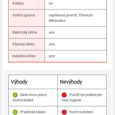
Poklice
ne
Vnitřní úprava
nepřilnavý povrch, Titanium
Mineralia+
Elektrický ohřev
ano
Plynový ohřev
ano
Indukční ohřev
ano
Výhody
Nevýhody
Sada dvou pánví,
Použít lze poklice jen
stohovatelné
řady Ingenio
Praktické řešení
Horší rozložení