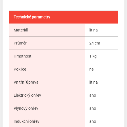
Technické parametry
Materiál
litina
Průměr
24 cm
Hmotnost
1 kg
Poklice
ne
Vnitřní úprava
litina
Elektrický ohřev
ano
Plynový ohřev
ano
Indukční ohřev
ano