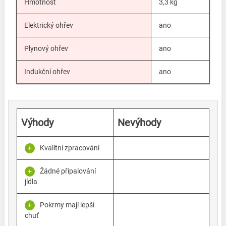
Hmotnost
3,3 kg
Elektrický ohřev
ano
Plynový ohřev
ano
Indukční ohřev
ano
Výhody
Nevýhody
Kvalitní zpracování
Žádné připalování
jídla
Pokrmy mají lepší
chuť