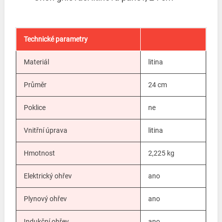
Technické parametry
Materiál
litina
Průměr
24 cm
Poklice
ne
Vnitřní úprava
litina
Hmotnost
2,225 kg
Elektrický ohřev
ano
Plynový ohřev
ano
Indukční ohřev
ano