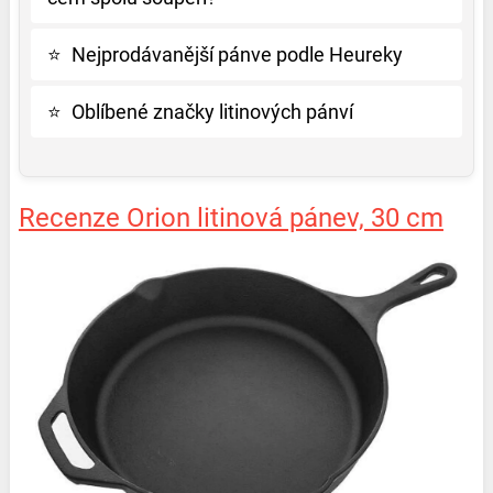
⭐
Nejprodávanější pánve podle Heureky
⭐
Oblíbené značky litinových pánví
Recenze Orion litinová pánev, 30 cm