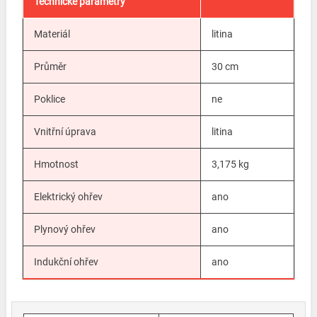
Technické parametry
Materiál
litina
Průměr
30 cm
Poklice
ne
Vnitřní úprava
litina
Hmotnost
3,175 kg
Elektrický ohřev
ano
Plynový ohřev
ano
Indukční ohřev
ano