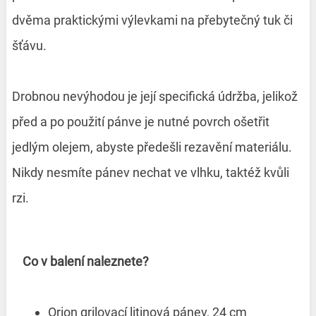
dvěma praktickými výlevkami na přebytečný tuk či
šťávu.
Drobnou nevýhodou je její specifická údržba, jelikož
před a po použití pánve je nutné povrch ošetřit
jedlým olejem, abyste předešli rezavění materiálu.
Nikdy nesmíte pánev nechat ve vlhku, taktéž kvůli
rzi.
Co v balení naleznete?
Orion grilovací litinová pánev, 24 cm