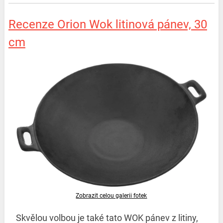
Recenze Orion Wok litinová pánev, 30
cm
Zobrazit celou galerii fotek
Skvělou volbou je také tato WOK pánev z litiny,