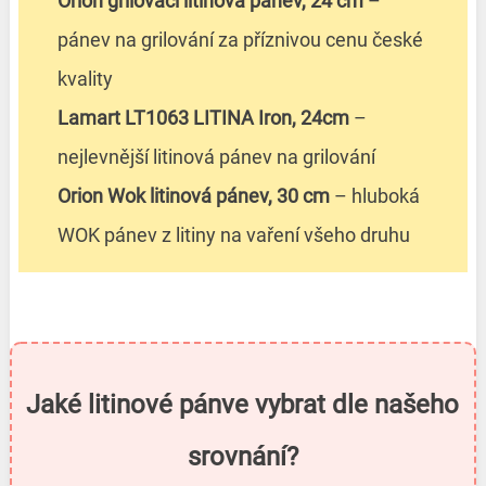
Orion grilovací litinová pánev, 24 cm
–
pánev na grilování za příznivou cenu české
kvality
Lamart LT1063 LITINA Iron, 24cm
–
nejlevnější litinová pánev na grilování
Orion Wok litinová pánev, 30 cm
– hluboká
WOK pánev z litiny na vaření všeho druhu
Jaké litinové pánve vybrat dle našeho
srovnání?