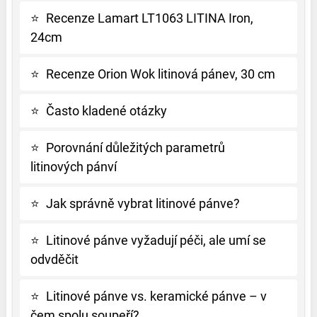
⭐
Recenze Lamart LT1063 LITINA Iron,
24cm
⭐
Recenze Orion Wok litinová pánev, 30 cm
⭐
Často kladené otázky
⭐
Porovnání důležitých parametrů
litinových pánví
⭐
Jak správně vybrat litinové pánve?
⭐
Litinové pánve vyžadují péči, ale umí se
odvděčit
⭐
Litinové pánve vs. keramické pánve – v
čem spolu soupeří?