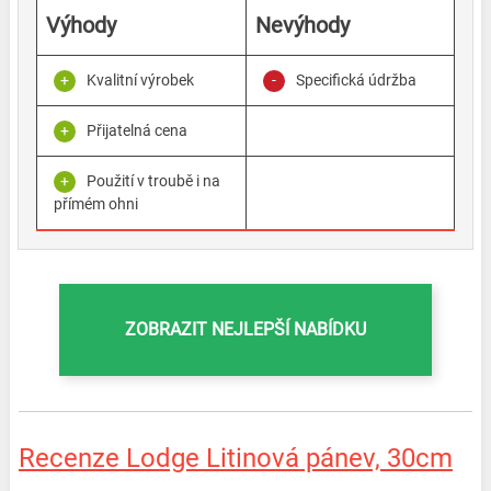
Výhody
Nevýhody
Kvalitní výrobek
Specifická údržba
Přijatelná cena
Použití v troubě i na
přímém ohni
ZOBRAZIT NEJLEPŠÍ NABÍDKU
Recenze Lodge Litinová pánev, 30cm