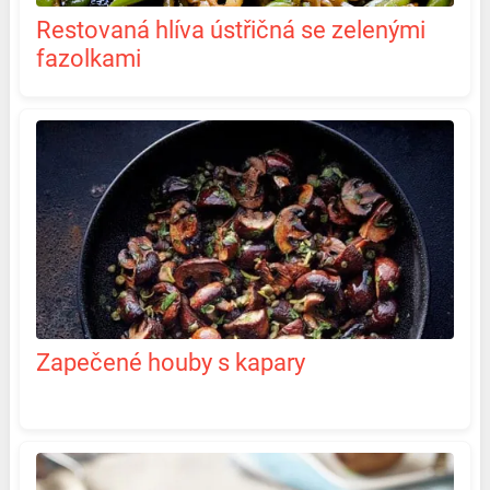
Restovaná hlíva ústřičná se zelenými
fazolkami
Zapečené houby s kapary