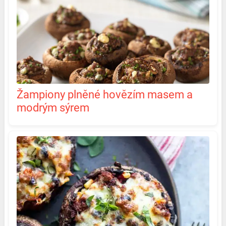
Žampiony plněné hovězím masem a
modrým sýrem