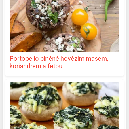
Portobello plněné hovězím masem,
koriandrem a fetou