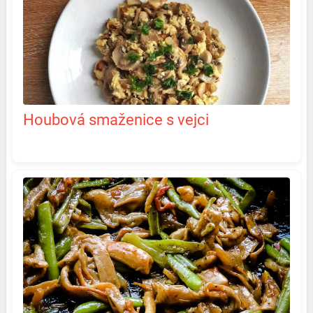
Houbová smaženice s vejci