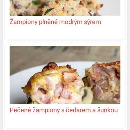
Žampiony plněné modrým sýrem
Pečené žampiony s čedarem a šunkou