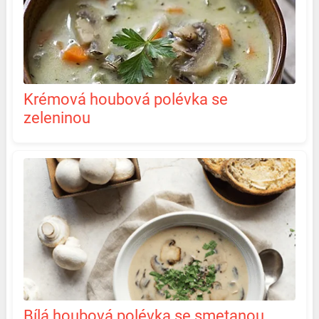
Krémová houbová polévka se
zeleninou
Bílá houbová polévka se smetanou