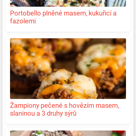
Portobello plněné masem, kukuřicí a
fazolemi
Žampiony pečené s hovězím masem,
slaninou a 3 druhy sýrů