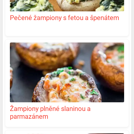
Pečené žampiony s fetou a špenátem
Žampiony plněné slaninou a
parmazánem