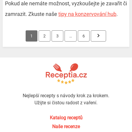
Pokud ale nemáte možnost, vyzkoušejte je zavařit či
zamrazit. Zkuste naše
tipy na konzervování hub
.
Navigace
1
2
3
…
6
pro
příspěvky
Nejlepší recepty s návody krok za krokem.
Užijte si čistou radost z vaření.
Katalog receptů
Naše recenze