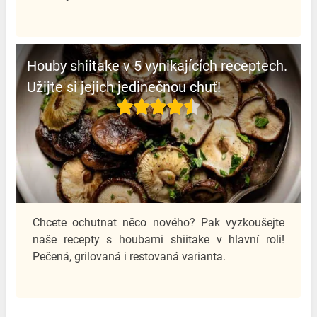
Houby shiitake v 5 vynikajících receptech.
Užijte si jejich jedinečnou chuť!
Chcete ochutnat něco nového? Pak vyzkoušejte
naše recepty s houbami shiitake v hlavní roli!
Pečená, grilovaná i restovaná varianta.