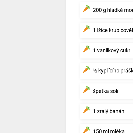
200 g hladké mo
1 lžíce krupicov
1 vanilkový cukr
½ kypřícího práš
špetka soli
1 zralý banán
150 ml mléka