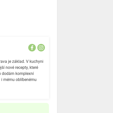
rava je základ. V kuchyni
ší nové recepty, které
lu dodám komplexní
hnu i mému oblíbenému