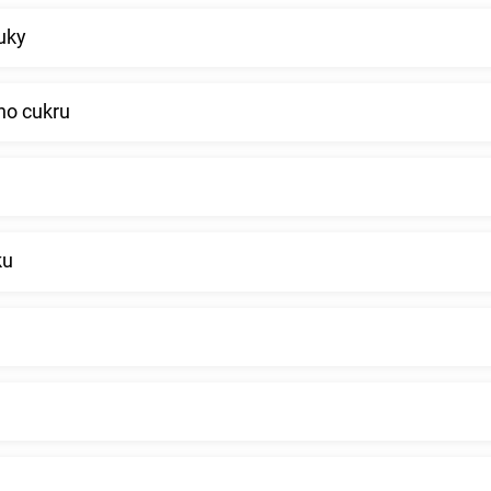
uky
ého cukru
ku