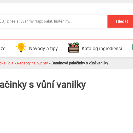
Hledat
nze
Návody a tipy
Katalog ingrediencí
ká jídla
»
Recepty na buchty
»
Banánové palačinky s vůní vanilky
činky s vůní vanilky