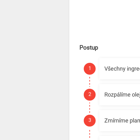
Postup
Všechny ingre
Rozpálíme ole
Zmírníme plam