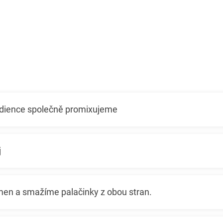
dience společně promixujeme
j
en a smažíme palačinky z obou stran.