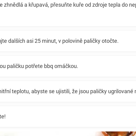
e zhnědlá a křupavá, přesuňte kuře od zdroje tepla do ne
lujte dalších asi 25 minut, v polovině paličky otočte.
u paličku potřete bbq omáčkou.
itřní teplotu, abyste se ujistili, že jsou paličky ugrilované
te!