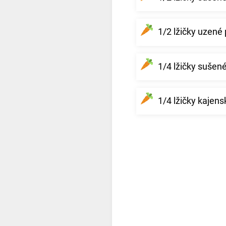
1/2 lžičky uzené 
1/4 lžičky sušené
1/4 lžičky kajens