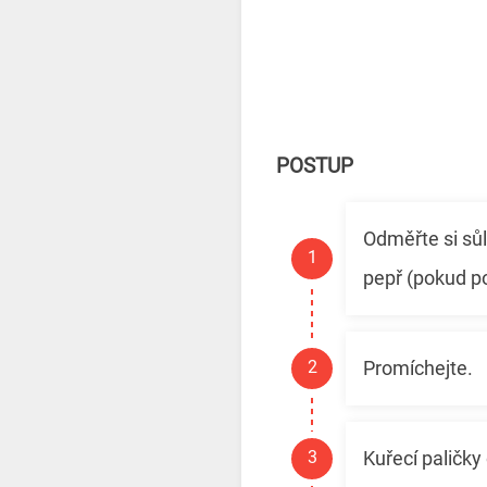
POSTUP
Odměřte si sůl
pepř (pokud po
Promíchejte.
Kuřecí paličky