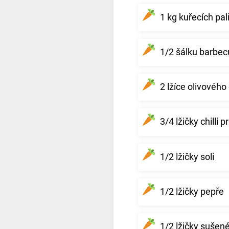
1 kg kuřecích pal
1/2 šálku barbe
2 lžíce olivového 
3/4 lžičky chilli 
1/2 lžičky soli
1/2 lžičky pepře
1/2 lžičky suše