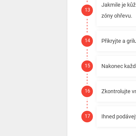
Jakmile je kůž
zóny ohřevu.
Přikryjte a gri
Nakonec každo
Zkontrolujte vn
Ihned podávej