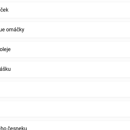
iček
cue omáčky
oleje
prášku
ného česneku