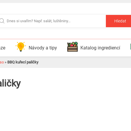
Hledat
nze
Návody a tipy
Katalog ingrediencí
so
»
BBQ kuřecí paličky
ličky