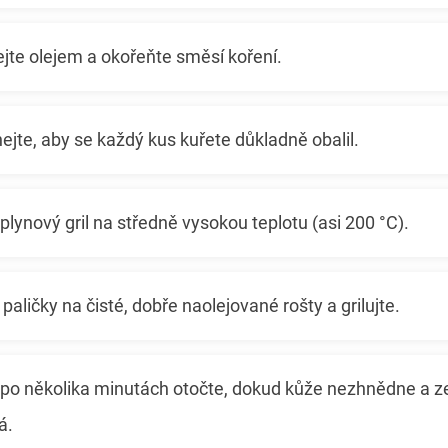
jte olejem a okořeňte směsí koření.
jte, aby se každý kus kuřete důkladně obalil.
 plynový gril na středně vysokou teplotu (asi 200 °C).
 paličky na čisté, dobře naolejované rošty a grilujte.
po několika minutách otočte, dokud kůže nezhnědne a z
á.