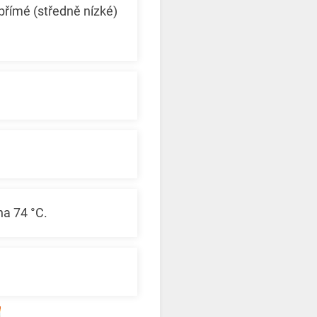
přímé (středně nízké)
 na 74 °C.