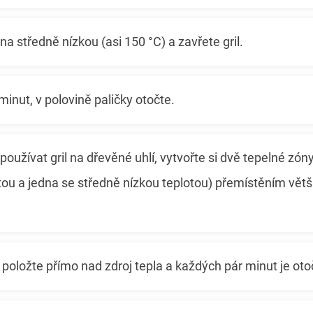
na středně nízkou (asi 150 °C) a zavřete gril.
 minut, v polovině paličky otočte.
oužívat gril na dřevěné uhlí, vytvořte si dvě tepelné zón
ou a jedna se středně nízkou teplotou) přemístěním větši
položte přímo nad zdroj tepla a každých pár minut je oto