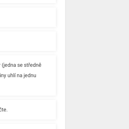
y (jedna se středně
ny uhlí na jednu
čte.