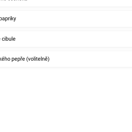
papriky
 cibule
kého pepře (volitelně)