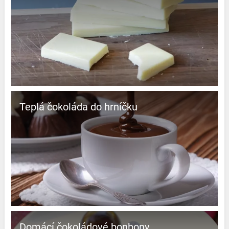
Teplá čokoláda do hrníčku
Domácí čokoládové bonbony