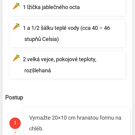
1 lžička jablečného octa
1 a 1/2 šálku teplé vody (cca 40 – 46
stupňů Celsia)
2 velká vejce, pokojové teploty,
rozšlehaná
Postup
Vymažte 20×10 cm hranatou formu na
chléb.