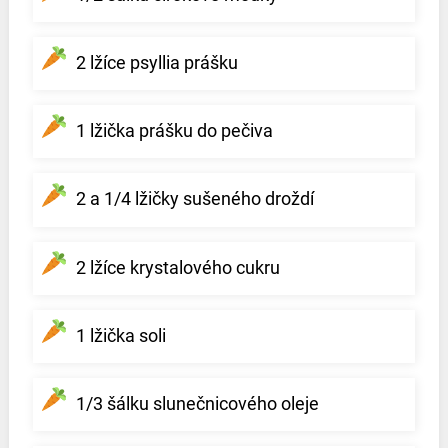
2 lžíce psyllia prášku
1 lžička prášku do pečiva
2 a 1/4 lžičky sušeného droždí
2 lžíce krystalového cukru
1 lžička soli
1/3 šálku slunečnicového oleje