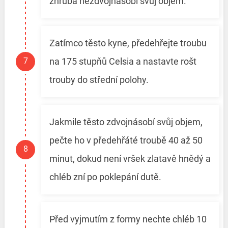
zhruba nezdvojnásobí svůj objem.
Zatímco těsto kyne, předehřejte troubu
na 175 stupňů Celsia a nastavte rošt
trouby do střední polohy.
Jakmile těsto zdvojnásobí svůj objem,
pečte ho v předehřáté troubě 40 až 50
minut, dokud není vršek zlatavě hnědý a
chléb zní po poklepání dutě.
Před vyjmutím z formy nechte chléb 10