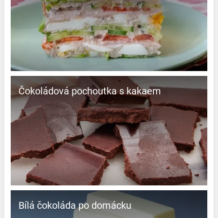
Čokoládová pochoutka s kakaem
Bílá čokoláda po domácku