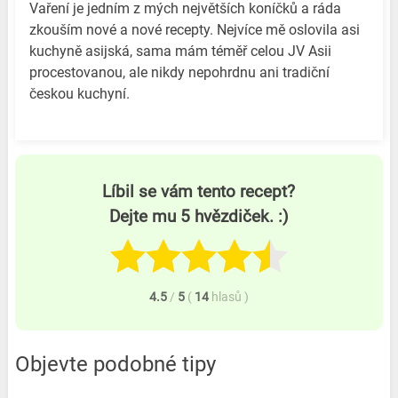
Vaření je jedním z mých největších koníčků a ráda
zkouším nové a nové recepty. Nejvíce mě oslovila asi
kuchyně asijská, sama mám téměř celou JV Asii
procestovanou, ale nikdy nepohrdnu ani tradiční
českou kuchyní.
Líbil se vám tento recept?
Dejte mu 5 hvězdiček. :)
4.5
/
5
(
14
hlasů
)
Objevte podobné tipy