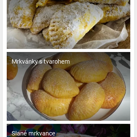
Mrkvánky s tvarohem
Slané mrkvance