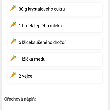
80 g krystalového cukru
1 hrnek teplého mléka
5 lžičeksušeného droždí
1 lžička medu
2 vejce
Ořechová náplň: