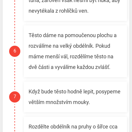
tuhá, zároveň však nesmí být řídká, aby
nevytékala z rohlíčků ven.
Těsto dáme na pomoučenou plochu a
rozválíme na velký obdélník. Pokud
máme menší vál, rozdělíme těsto na
dvě části a vyválíme každou zvlášť.
Když bude těsto hodně lepit, posypeme
větším množstvím mouky.
Rozdělte obdélník na pruhy o šířce cca