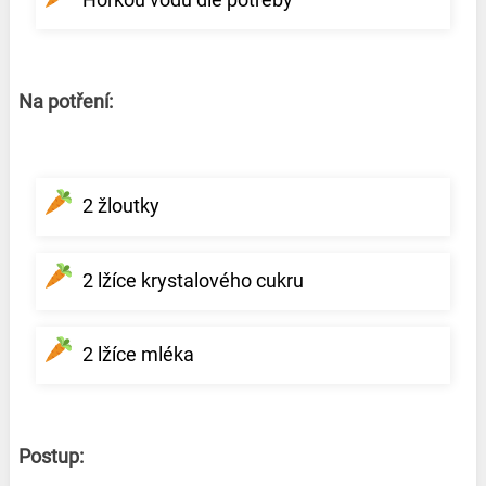
Na potření:
2 žloutky
2 lžíce krystalového cukru
2 lžíce mléka
Postup: