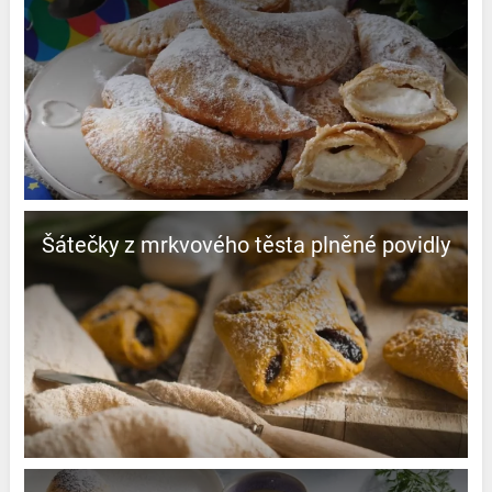
Šátečky z mrkvového těsta plněné povidly