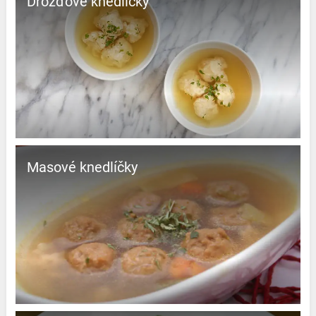
Drožďové knedlíčky
Masové knedlíčky