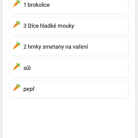
1 brokolice
3 lžíce hladké mouky
2 hrnky smetany na vaření
sůl
pepř