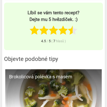
Líbil se vám tento recept?
Dejte mu 5 hvězdiček. :)
4.5
/
5
(
7
hlasů
)
Objevte podobné tipy
Brokolicová polévka s masem