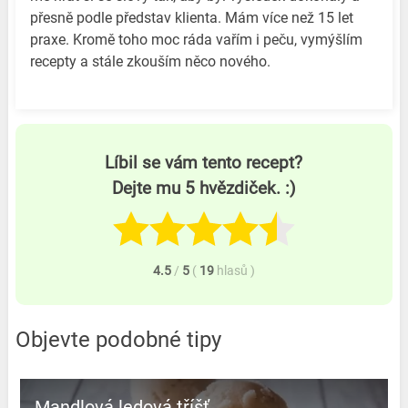
přesně podle představ klienta. Mám více než 15 let
praxe. Kromě toho moc ráda vařím i peču, vymýšlím
recepty a stále zkouším něco nového.
Líbil se vám tento recept?
Dejte mu 5 hvězdiček. :)
4.5
/
5
(
19
hlasů
)
Objevte podobné tipy
Mandlová ledová tříšť