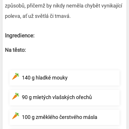
způsobů, přičemž by nikdy neměla chybět vynikající
poleva, ať už světlá či tmavá.
Ingredience:
Na těsto:
140 g hladké mouky
90 g mletých vlašských ořechů
100 g změklého čerstvého másla