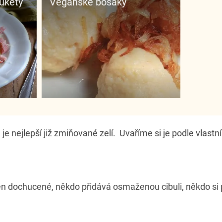
cukety
Veganské bosáky
 nejlepší již zmiňované zelí. Uvaříme si je podle vlastní
jen dochucené, někdo přidává osmaženou cibuli, někdo si 