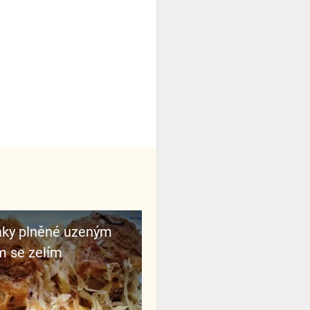
áky plněné uzeným
 se zelím