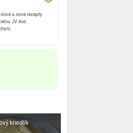
 nové a nové recepty.
celou JV Asii
chyní.
vý knedlík