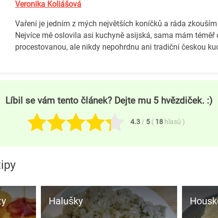
Veronika Koliášová
Vaření je jedním z mých největších koníčků a ráda zkouším
Nejvíce mě oslovila asi kuchyně asijská, sama mám téměř 
procestovanou, ale nikdy nepohrdnu ani tradiční českou ku
Líbil se vám tento článek? Dejte mu 5 hvězdiček. :)
4.3
/
5
(
18
hlasů
)
ipy
ty
Halušky
Housko