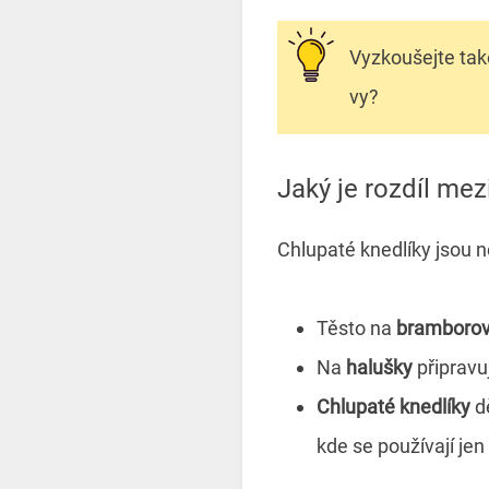
Vyzkoušejte ta
vy?
Jaký je rozdíl me
Chlupaté knedlíky jsou 
Těsto na
bramborov
Na
halušky
připravu
Chlupaté knedlíky
dě
kde se používají je