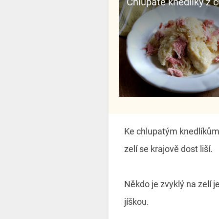
Chlupaté knedlíky z 
Ke chlupatým knedlíkům je
zelí se krajově dost liší.
Někdo je zvyklý na zelí 
jíškou.