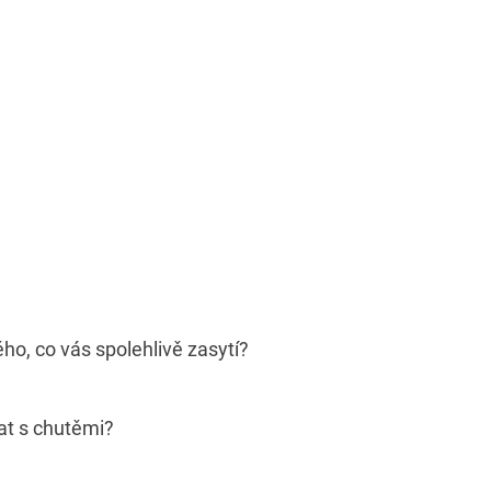
ho, co vás spolehlivě zasytí?
t s chutěmi?