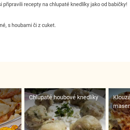
 připravili recepty na chlupaté knedlíky jako od babičky!
né, s houbami či z cuket.
Chlupaté houbové knedlíky
Klouz
masem