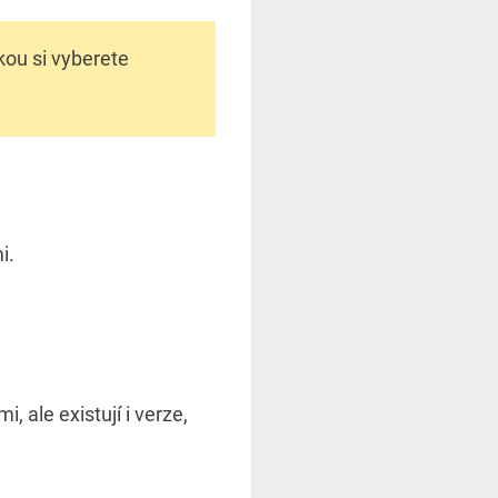
kou si vyberete
i.
 ale existují i verze,