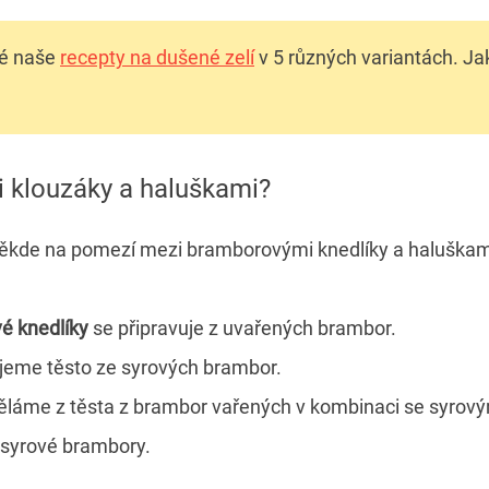
ké naše
recepty na dušené zelí
v 5 různých variantách. Ja
zi klouzáky a haluškami?
někde na pomezí mezi bramborovými knedlíky a haluškam
é knedlíky
se připravuje z uvařených brambor.
jeme těsto ze syrových brambor.
láme z těsta z brambor vařených v kombinaci se syrovými,
n syrové brambory.