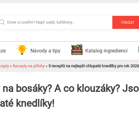
Hledat
nze
Návody a tipy
Katalog ingrediencí
ecepty
»
Recepty na přílohy
»
5 receptů na nejlepší chlupaté knedlíky pro rok 2026
 na bosáky? A co klouzáky? Jso
até knedlíky!