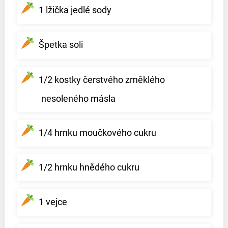
1 lžička jedlé sody
Špetka soli
1/2 kostky čerstvého změklého
nesoleného másla
1/4 hrnku moučkového cukru
1/2 hrnku hnědého cukru
1 vejce