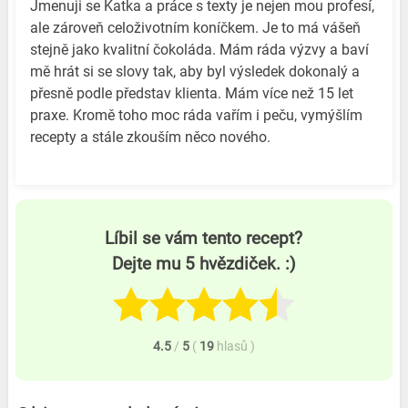
Jmenuji se Katka a práce s texty je nejen mou profesí,
ale zároveň celoživotním koníčkem. Je to má vášeň
stejně jako kvalitní čokoláda. Mám ráda výzvy a baví
mě hrát si se slovy tak, aby byl výsledek dokonalý a
přesně podle představ klienta. Mám více než 15 let
praxe. Kromě toho moc ráda vařím i peču, vymýšlím
recepty a stále zkouším něco nového.
Líbil se vám tento recept?
Dejte mu 5 hvězdiček. :)
4.5
/
5
(
19
hlasů
)