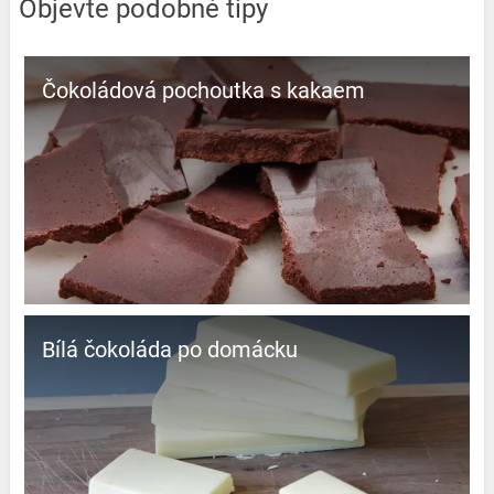
Objevte podobné tipy
Čokoládová pochoutka s kakaem
Bílá čokoláda po domácku