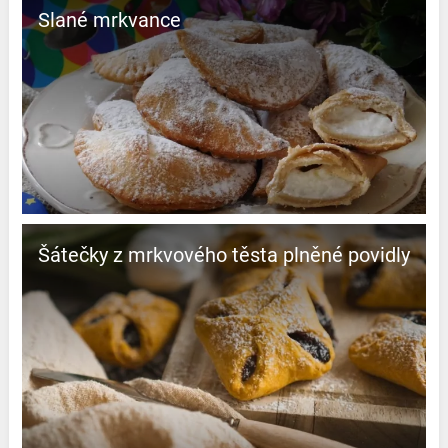
Slané mrkvance
Šátečky z mrkvového těsta plněné povidly