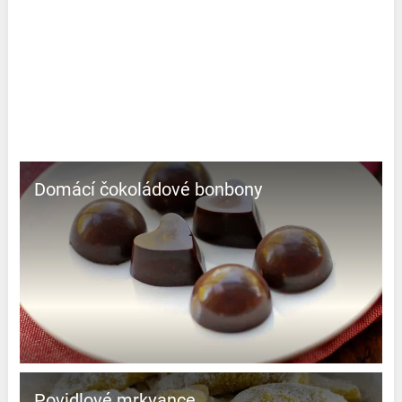
Domácí čokoládové bonbony
Povidlové mrkvance