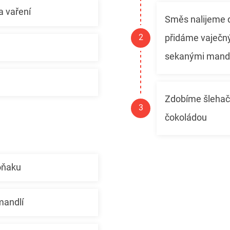
a vaření
Směs nalijeme d
přidáme vaječn
sekanými mand
Zdobíme šlehač
čokoládou
oňaku
mandlí