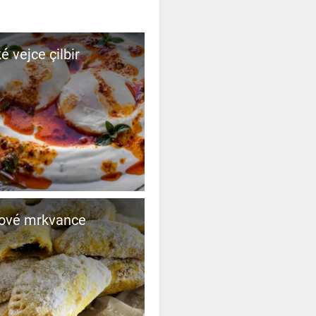
é vejce çilbir
lové mrkvance