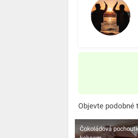
Objevte podobné t
Čokoládová pochoutk
kakaem