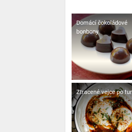
Domácí čokoládové
bonbony
Ztracené vejce po tu