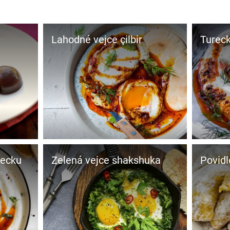
Lahodné vejce çilbir
Tureck
recku
Zelená vejce shakshuka
Povid