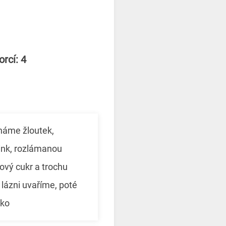
rcí: 4
háme žloutek,
ink, rozlámanou
ový cukr a trochu
 lázni uvaříme, poté
ko