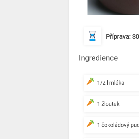
Příprava: 3
Ingredience
1/2 l mléka
1 žloutek
1 čokoládový pu