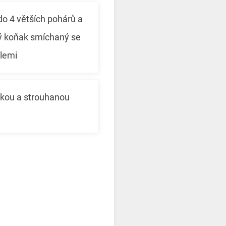
o 4 větších pohárů a
ý koňak smíchaný se
lemi
kou a strouhanou