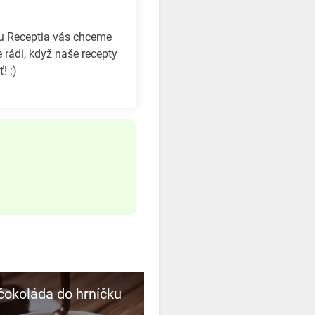
bu Receptia vás chceme
 rádi, když naše recepty
! :)
čokoláda do hrníčku