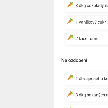
3 dkg čokolády n
1 vanilkový cukr
2 lžíce rumu
Na ozdobení
1 dl vaječného k
3 dkg sekaných 