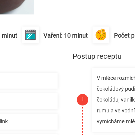
0 minut
Vaření: 10 minut
Počet po
Postup receptu
V mléce rozmíc
čokoládový pud
čokoládu, vanilk
rumu a ve vodní
vymícháme mlé
dink