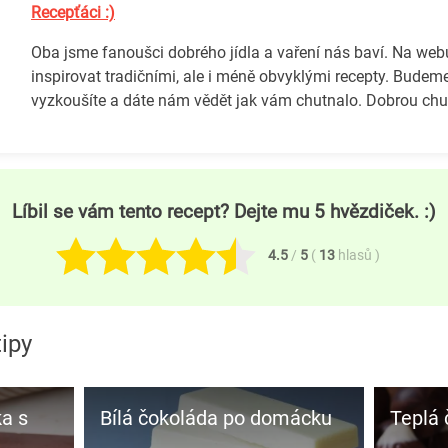
Recepťáci :)
Oba jsme fanoušci dobrého jídla a vaření nás baví. Na we
inspirovat tradičními, ale i méně obvyklými recepty. Budeme
vyzkoušíte a dáte nám vědět jak vám chutnalo. Dobrou chuť
Líbil se vám tento recept? Dejte mu 5 hvězdiček. :)
4.5
/
5
(
13
hlasů
)
ipy
a s
Bílá čokoláda po domácku
Teplá 