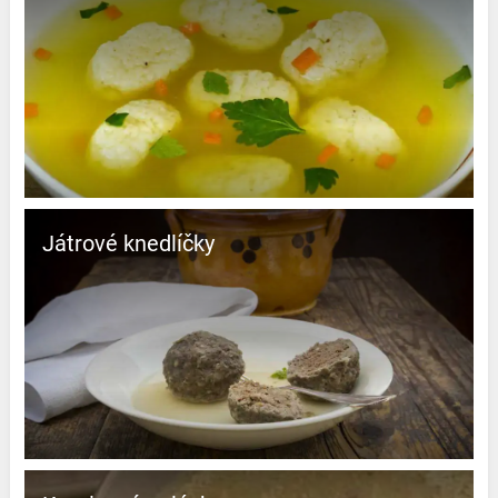
Játrové knedlíčky