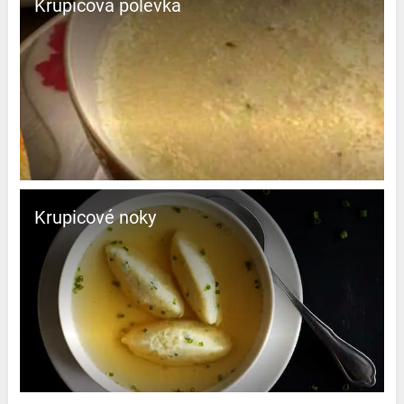
Krupicová polévka
Krupicové noky