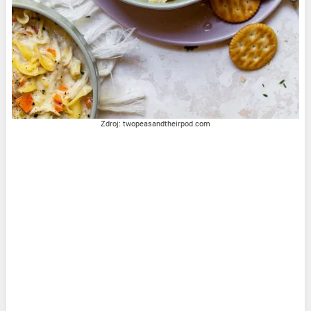
Zdroj: twopeasandtheirpod.com