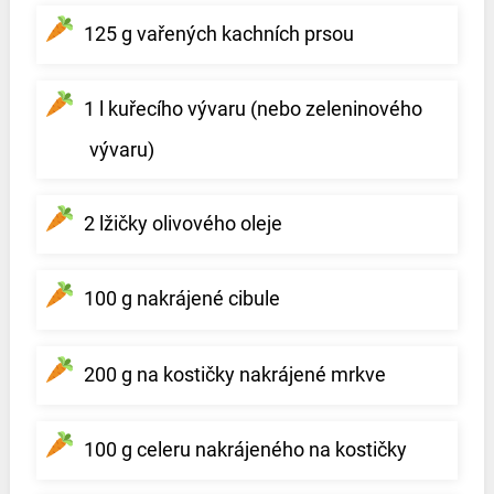
125 g vařených kachních prsou
1 l kuřecího vývaru (nebo zeleninového
vývaru)
2 lžičky olivového oleje
100 g nakrájené cibule
200 g na kostičky nakrájené mrkve
100 g celeru nakrájeného na kostičky