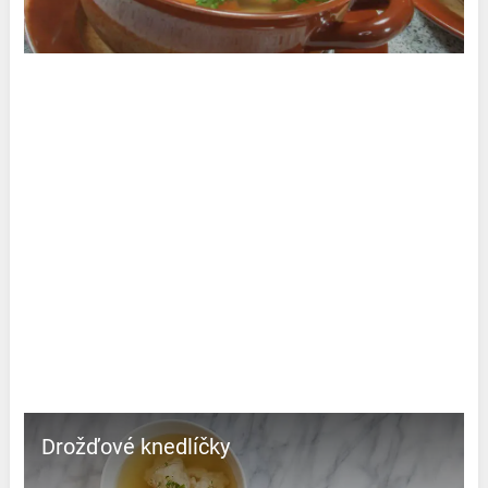
Drožďové knedlíčky