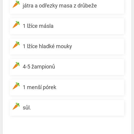
játra a odřezky masa z drůbeže
1 lžíce másla
1 lžíce hladké mouky
4-5 žampionů
1 menší pórek
sůl.