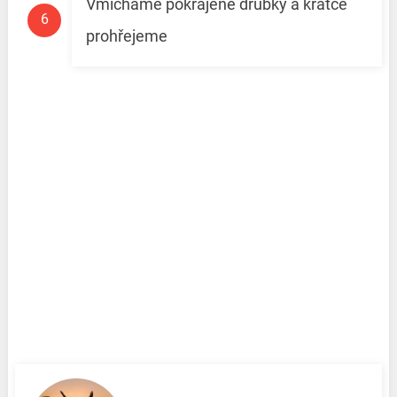
Vmícháme pokrájené drůbky a krátce
prohřejeme