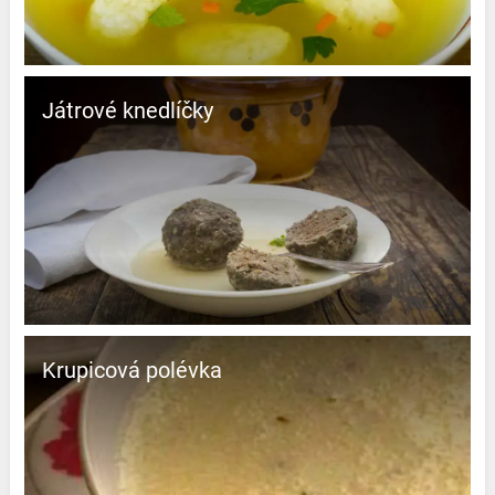
Játrové knedlíčky
Krupicová polévka