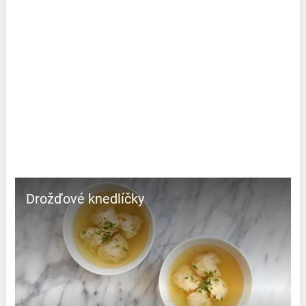
Drožďové knedlíčky