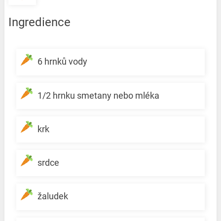
Ingredience
6 hrnků vody
1/2 hrnku smetany nebo mléka
krk
srdce
žaludek