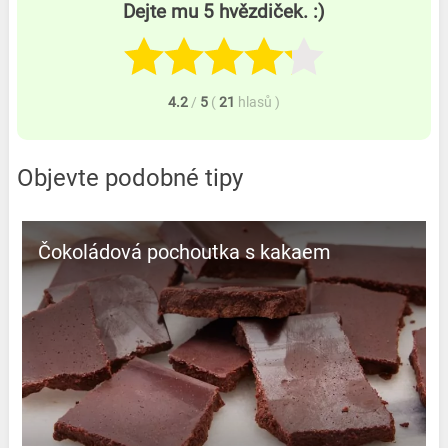
Dejte mu 5 hvězdiček. :)
4.2
/
5
(
21
hlasů
)
Objevte podobné tipy
Čokoládová pochoutka s kakaem