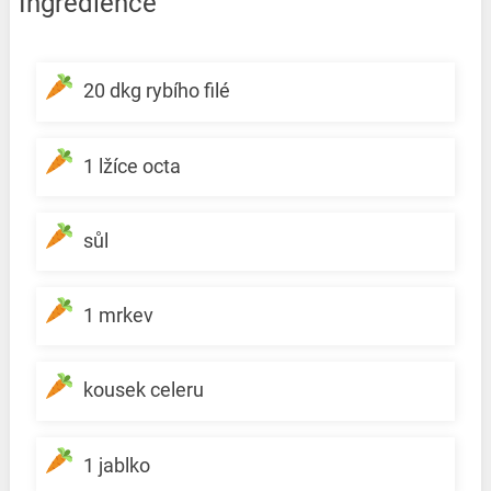
Ingredience
20 dkg rybího filé
1 lžíce octa
sůl
1 mrkev
kousek celeru
1 jablko