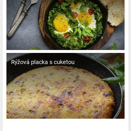
Rýžová placka s cuketou