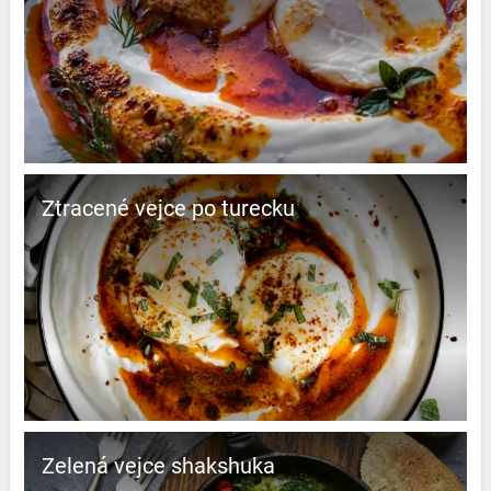
Ztracené vejce po turecku
Zelená vejce shakshuka