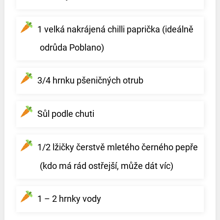
1 velká nakrájená chilli paprička (ideálně
odrůda Poblano)
3/4 hrnku pšeničných otrub
Sůl podle chuti
1/2 lžičky čerstvě mletého černého pepře
(kdo má rád ostřejší, může dát víc)
1 – 2 hrnky vody