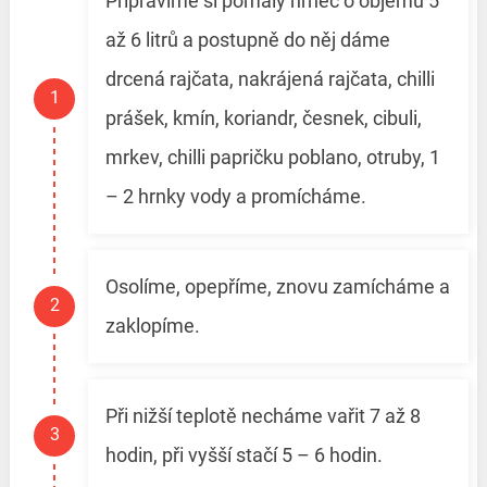
Připravíme si pomalý hrnec o objemu 5
až 6 litrů a postupně do něj dáme
drcená rajčata, nakrájená rajčata, chilli
prášek, kmín, koriandr, česnek, cibuli,
mrkev, chilli papričku poblano, otruby, 1
– 2 hrnky vody a promícháme.
Osolíme, opepříme, znovu zamícháme a
zaklopíme.
Při nižší teplotě necháme vařit 7 až 8
hodin, při vyšší stačí 5 – 6 hodin.