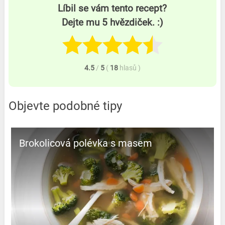
Líbil se vám tento recept?
Dejte mu 5 hvězdiček. :)
4.5
/
5
(
18
hlasů
)
Objevte podobné tipy
Brokolicová polévka s masem