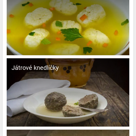
Játrové knedlíčky