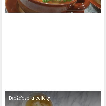
Drožďové knedlíčky