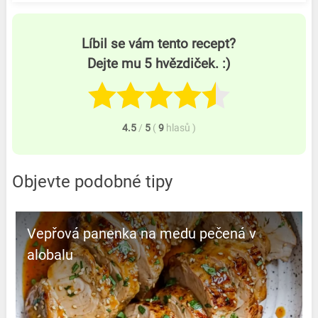
Líbil se vám tento recept?
Dejte mu 5 hvězdiček. :)
4.5
/
5
(
9
hlasů
)
Objevte podobné tipy
Vepřová panenka na medu pečená v
alobalu