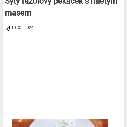
Sytý fazolový pekáček s mletým
masem
10. 05. 2024