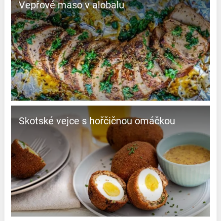
Vepřové maso v alobalu
Skotské vejce s hořčičnou omáčkou