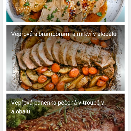
Vepřové s bramborami a mrkví v alobalu
Vepřová panenka pečená v troubě v
alobalu.