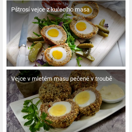
Pštrosí vejce z kuřecího masa
Vejce v mletém masu pečené v troubě