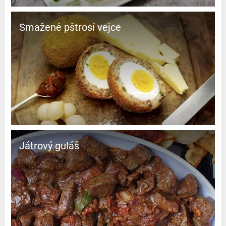
Smažené pštrosí vejce
Játrový guláš