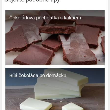
Čokoládová pochoutka s kakaem
Bílá čokoláda po domácku