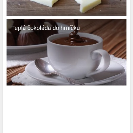
Teplá čokoláda do hrníčku