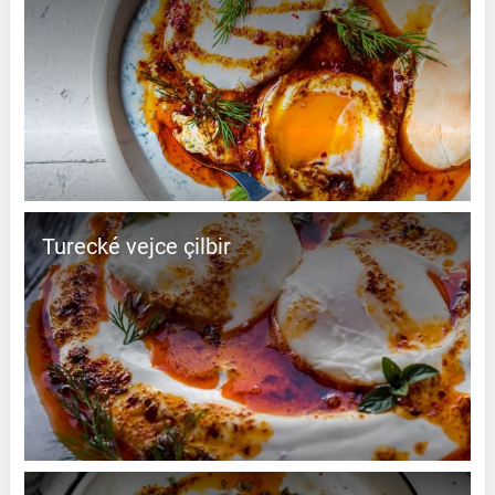
Turecké vejce çilbir