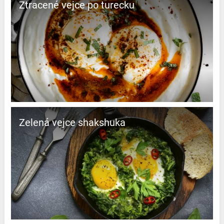
Ztracené vejce po turecku
Zelená vejce shakshuka