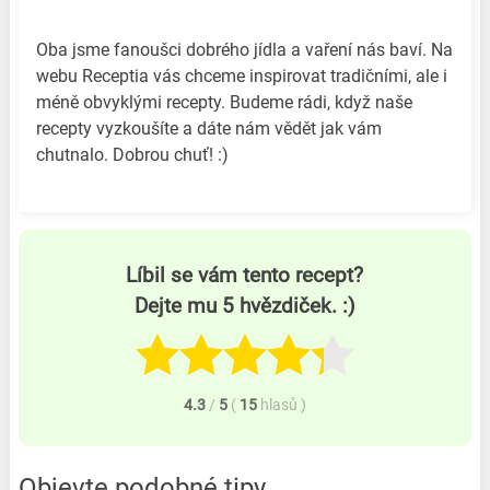
Oba jsme fanoušci dobrého jídla a vaření nás baví. Na
webu Receptia vás chceme inspirovat tradičními, ale i
méně obvyklými recepty. Budeme rádi, když naše
recepty vyzkoušíte a dáte nám vědět jak vám
chutnalo. Dobrou chuť! :)
Líbil se vám tento recept?
Dejte mu 5 hvězdiček. :)
4.3
/
5
(
15
hlasů
)
Objevte podobné tipy