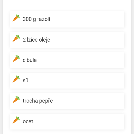
300 g fazolí
2 lžíce oleje
cibule
sůl
trocha pepře
ocet.