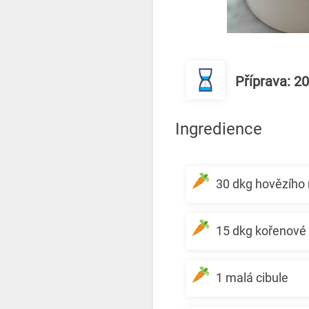
Příprava: 2
Ingredience
30 dkg hovězího 
15 dkg kořenové 
1 malá cibule