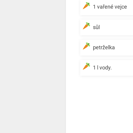
1 vařené vejce
sůl
petrželka
1 l vody.