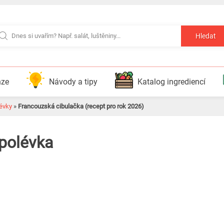
Hledat
nze
Návody a tipy
Katalog ingrediencí
évky
»
Francouzská cibulačka (recept pro rok 2026)
polévka