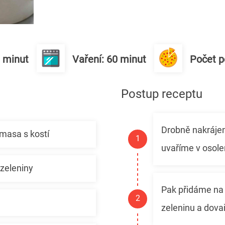
0 minut
Vaření: 60 minut
Počet po
Postup receptu
Drobně nakráje
masa s kostí
uvaříme v osol
zeleniny
Pak přidáme na 
zeleninu a dova