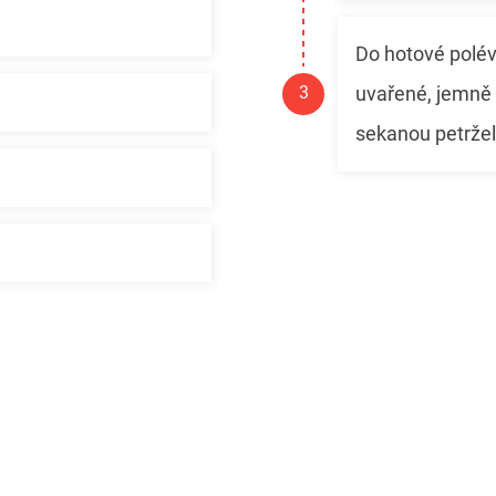
Do hotové polé
uvařené, jemně 
sekanou petrže