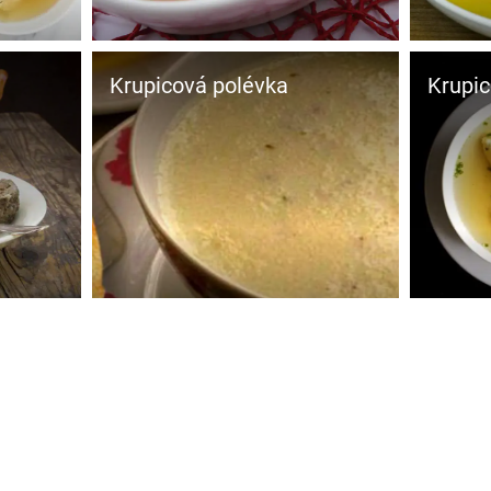
Krupicová polévka
Krupic