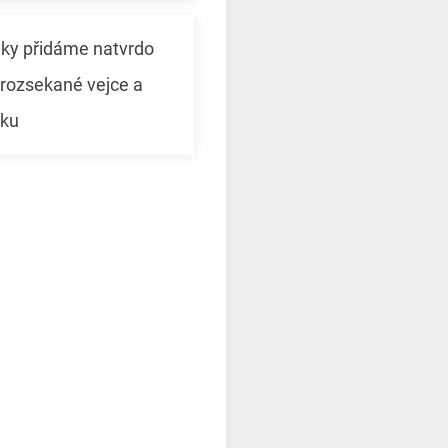
vky přidáme natvrdo
rozsekané vejce a
lku