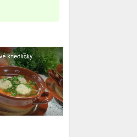
é knedlíčky