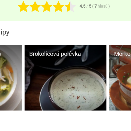
4.5
/
5
(
7
hlasů
)
ipy
s
Brokolicová polévka
Morkov