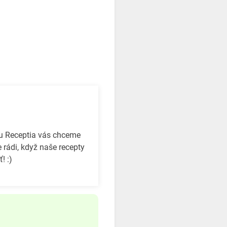
bu Receptia vás chceme
 rádi, když naše recepty
! :)