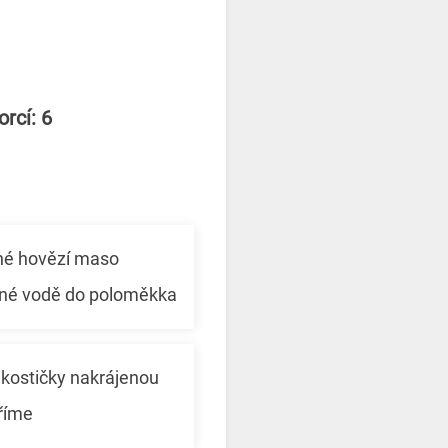
rcí: 6
né hovězí maso
ené vodě do poloměkka
kostičky nakrájenou
říme