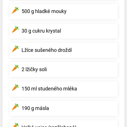
500 g hladké mouky
30 g cukru krystal
Lžíce sušeného droždí
2 lžičky soli
150 ml studeného mléka
190 g másla