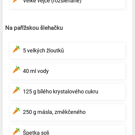
Velké vejce (rozšlehané)
Na pařížskou šlehačku
5 velkých žloutků
40 ml vody
125 g bílého krystalového cukru
250 g másla, změkčeného
Špetka soli