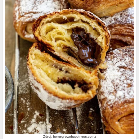
Zdroj: homegrownhappiness.co.nz