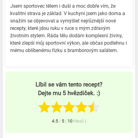
Jsem sportovec tělem i duší a moc dobře vím, že
kvalitní strava je základ. V kuchyni jsem jako doma a
snažím se objevovat a vymýšlet nejrůznější nové
recepty, které jdou ruku v ruce s mým zdravým
životním stylem. Ráda tělu dodám komplexní živiny,
které zlepší můj sportovní výkon, ale občas podlehnu i
mému oblíbenému řízku s bramborovým salátem.
Líbil se vám tento recept?
Dejte mu 5 hvězdiček. :)
4.5
/
5
(
10
hlasů
)