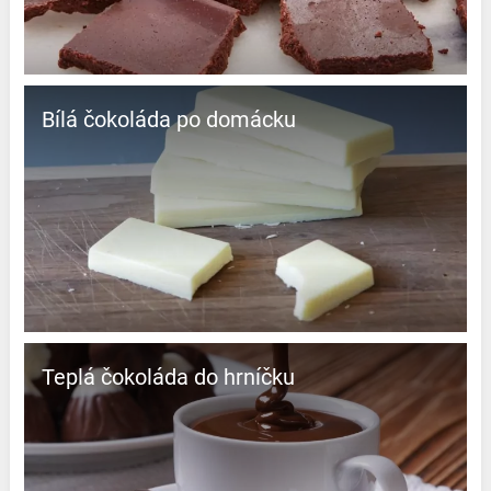
Bílá čokoláda po domácku
Teplá čokoláda do hrníčku