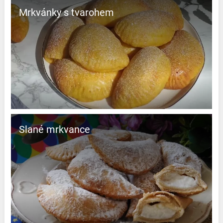
Mrkvánky s tvarohem
Slané mrkvance