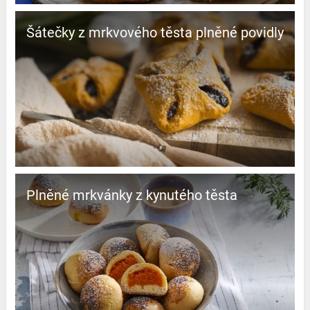
Šátečky z mrkvového těsta plněné povidly
Plněné mrkvánky z kynutého těsta