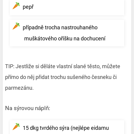
pepř
případně trocha nastrouhaného
muškátového oříšku na dochucení
TIP: Jestliže si děláte vlastní slané těsto, můžete
přímo do něj přidat trochu sušeného česneku či
parmezánu.
Na sýrovou náplň:
15 dkg tvrdého sýra (nejlépe eidamu