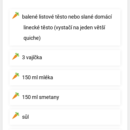
balené listové těsto nebo slané domácí
linecké těsto (vystačí na jeden větší
quiche)
3 vajíčka
150 ml mléka
150 ml smetany
sůl