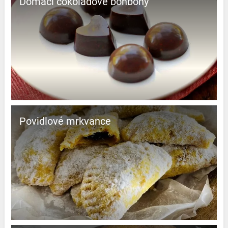
Domácí čokoládové bonbony
Povidlové mrkvance