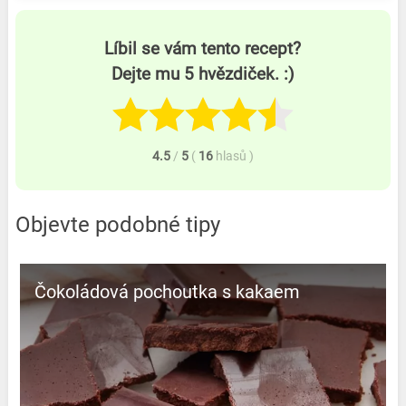
Líbil se vám tento recept?
Dejte mu 5 hvězdiček. :)
4.5
/
5
(
16
hlasů
)
Objevte podobné tipy
Čokoládová pochoutka s kakaem