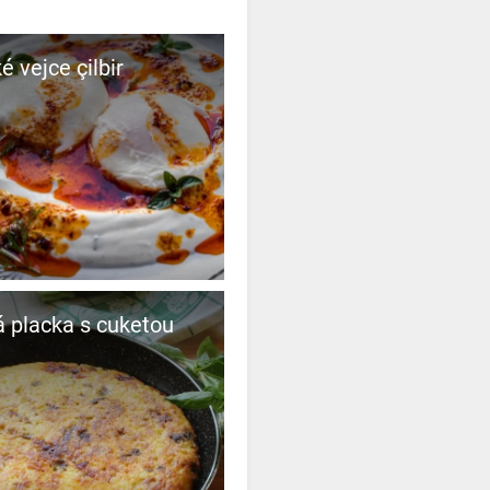
é vejce çilbir
 placka s cuketou