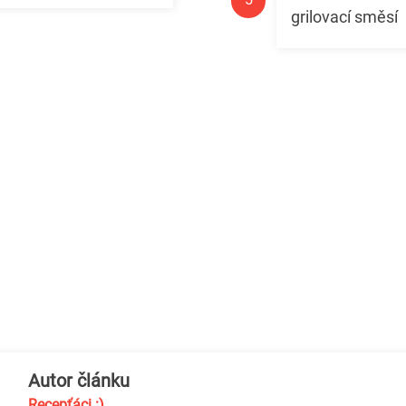
grilovací směsí
Autor článku
Recepťáci :)