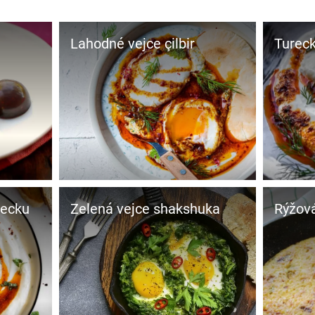
Lahodné vejce çilbir
Tureck
recku
Zelená vejce shakshuka
Rýžová