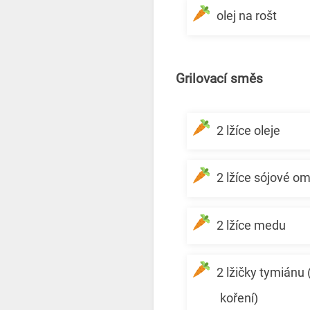
olej na rošt
Grilovací směs
2 lžíce oleje
2 lžíce sójové o
2 lžíce medu
2 lžičky tymiánu
koření)