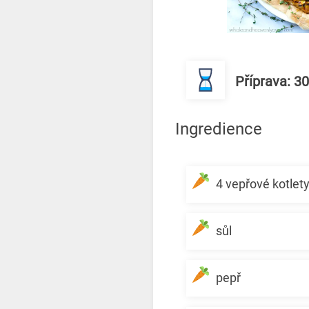
Příprava: 3
Ingredience
4 vepřové kotlety
sůl
pepř