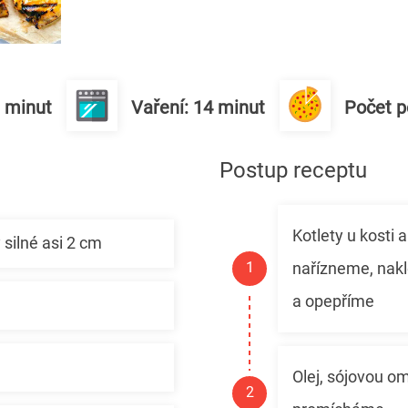
0 minut
Vaření: 14 minut
Počet po
Postup receptu
Kotlety u kosti a
 silné asi 2 cm
nařízneme, nak
a opepříme
Olej, sójovou o