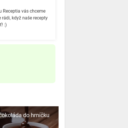
bu Receptia vás chceme
 rádi, když naše recepty
! :)
čokoláda do hrníčku