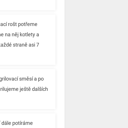
vací rošt potřeme
e na něj kotlety a
každé straně asi 7
grilovací směsí a po
rilujeme ještě dalších
 dále potíráme