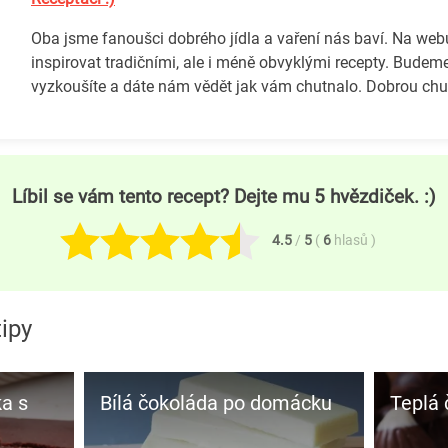
Oba jsme fanoušci dobrého jídla a vaření nás baví. Na we
inspirovat tradičními, ale i méně obvyklými recepty. Budeme
vyzkoušíte a dáte nám vědět jak vám chutnalo. Dobrou chuť
Líbil se vám tento recept? Dejte mu 5 hvězdiček. :)
4.5
/
5
(
6
hlasů
)
ipy
a s
Bílá čokoláda po domácku
Teplá 