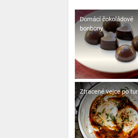
Domácí čokoládové
bonbony
Ztracené vejce po tu