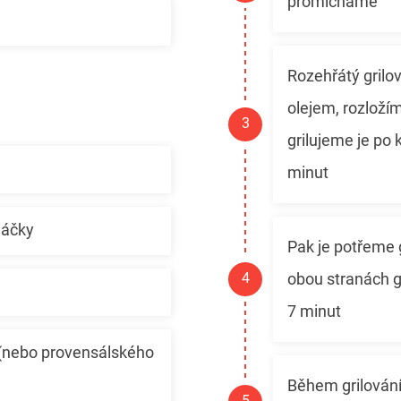
promícháme
Rozehřátý grilo
olejem, rozložím
grilujeme je po 
minut
máčky
Pak je potřeme 
obou stranách g
7 minut
 (nebo provensálského
Během grilování