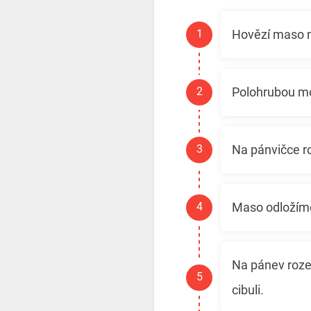
Hovězí maso n
Polohrubou mo
Na pánvičce r
Maso odložíme
Na pánev roze
cibuli.