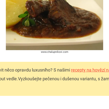
www.chalupnikovi.com
avit něco opravdu luxusního? S našimi
recepty na hovězí n
t vedle.Vyzkoušejte pečenou i dušenou variantu, s žam