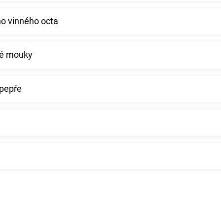
ho vinného octa
bé mouky
 pepře