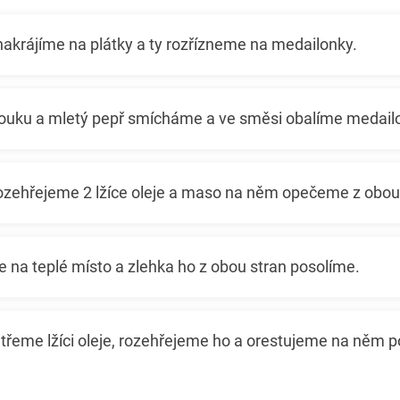
akrájíme na plátky a ty rozřízneme na medailonky.
uku a mletý pepř smícháme a ve směsi obalíme medail
ozehřejeme 2 lžíce oleje a maso na něm opečeme z obou 
 na teplé místo a zlehka ho z obou stran posolíme.
třeme lžíci oleje, rozehřejeme ho a orestujeme na něm 