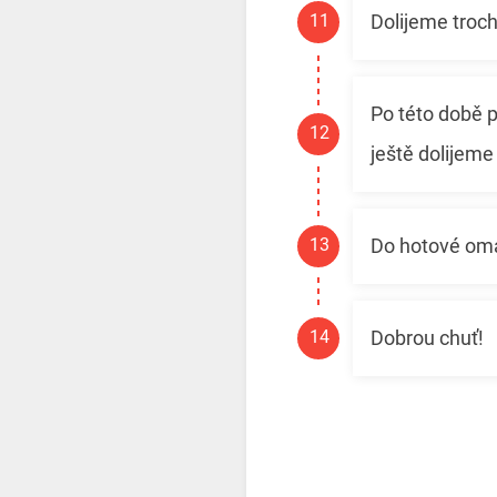
Dolijeme troc
Po této době p
ještě dolijem
Do hotové omá
Dobrou chuť!