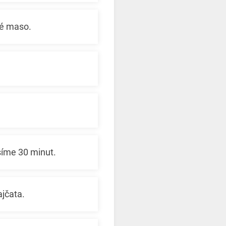
né maso.
síme 30 minut.
ajčata.