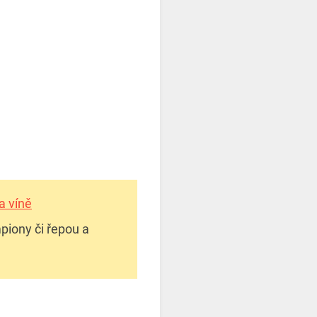
a víně
piony či řepou a