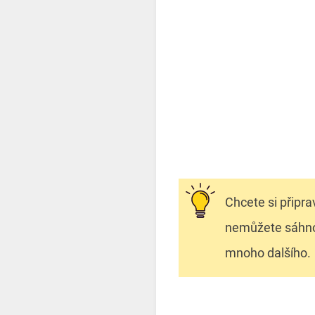
Chcete si připr
nemůžete sáhnou
mnoho dalšího.