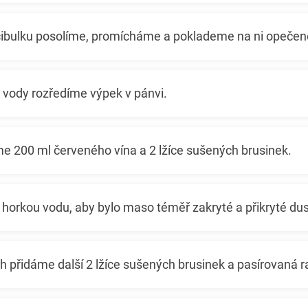
ibulku posolíme, promícháme a poklademe na ni opeče
 vody rozředíme výpek v pánvi.
e 200 ml červeného vína a 2 lžíce sušených brusinek.
 horkou vodu, aby bylo maso téměř zakryté a přikryté du
 přidáme další 2 lžíce sušených brusinek a pasírovaná r