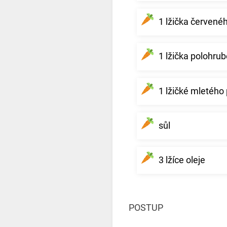
1 lžička červené
1 lžička polohru
1 lžičké mletého
sůl
3 lžíce oleje
POSTUP