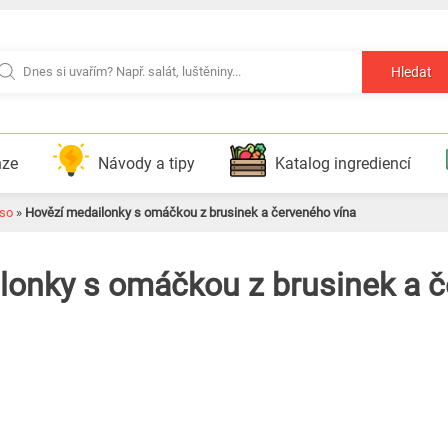
Hledat
nze
Návody a tipy
Katalog ingrediencí
so
»
Hovězí medailonky s omáčkou z brusinek a červeného vína
lonky s omáčkou z brusinek a 