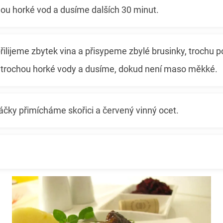
hou horké vod a dusíme dalších 30 minut.
řilijeme zbytek vina a přisypeme zbylé brusinky, trochu 
e trochou horké vody a dusíme, dokud není maso měkké.
čky přimícháme skořici a červený vinný ocet.