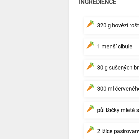
INGREDIENCE
320 g hovězí roš
1 menší cibule
30 g sušených b
300 ml červeného
půl lžičky mleté 
2 lžíce pasírovan