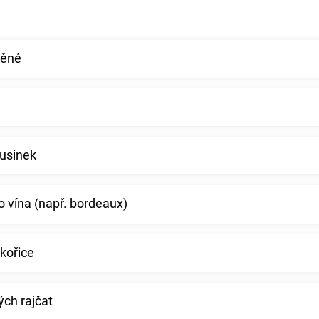
těné
rusinek
 vína (např. bordeaux)
skořice
ých rajčat