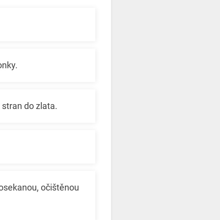
onky.
stran do zlata.
posekanou, očištěnou