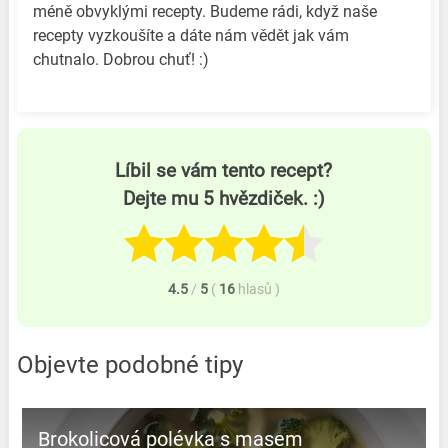
méně obvyklými recepty. Budeme rádi, když naše
recepty vyzkoušíte a dáte nám vědět jak vám
chutnalo. Dobrou chuť! :)
Líbil se vám tento recept?
Dejte mu 5 hvězdiček. :)
4.5
/
5
(
16
hlasů
)
Objevte podobné tipy
Brokolicová polévka s masem