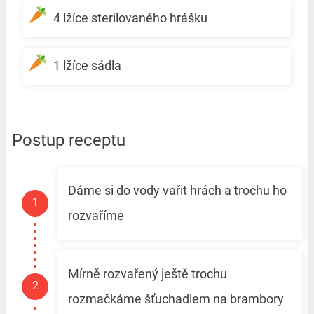
4 lžíce sterilovaného hrášku
1 lžíce sádla
Postup receptu
Dáme si do vody vařit hrách a trochu ho
rozvaříme
Mírně rozvařený ještě trochu
rozmačkáme šťuchadlem na brambory