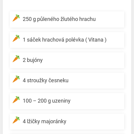
250 g půleného žlutého hrachu
1 sáček hrachová polévka ( Vitana )
2 bujóny
4 stroužky česneku
100 – 200 g uzeniny
4 lžičky majoránky