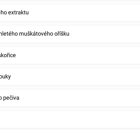
ého extraktu
 mletého muškátového oříšku
skořice
mouky
o pečiva