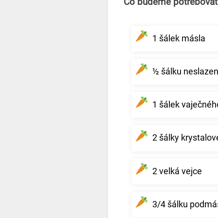
Co budeme potřebovat
1 šálek másla
½ šálku neslaze
1 šálek vaječné
2 šálky krystalo
2 velká vejce
3/4 šálku podmás