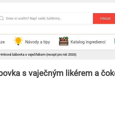
Hledat
nze
Návody a tipy
Katalog ingrediencí
Hrnková bábovka s vaječňákem (recept pro rok 2026)
bovka s vaječným likérem a čo