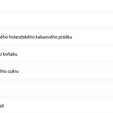
ného holandského kakaového prášku
ho koňaku
vého cukru
lí