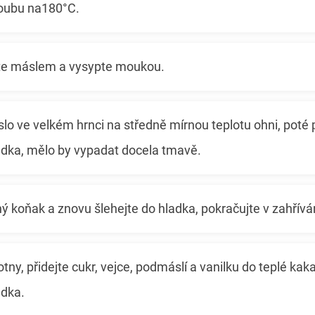
roubu na180°C.
e máslem a vysypte moukou.
o ve velkém hrnci na středně mírnou teplotu ohni, poté 
ladka, mělo by vypadat docela tmavě.
ný koňak a znovu šlehejte do hladka, pokračujte v zahřívá
otny, přidejte cukr, vejce, podmáslí a vanilku do teplé k
adka.