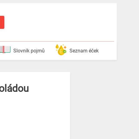
Slovník pojmů
Seznam éček
koládou