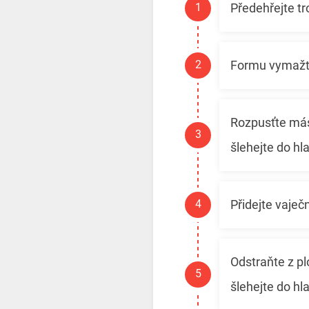
Předehřejte t
Formu vymažt
Rozpusťte másl
šlehejte do h
Přidejte vaječ
Odstraňte z pl
šlehejte do hl