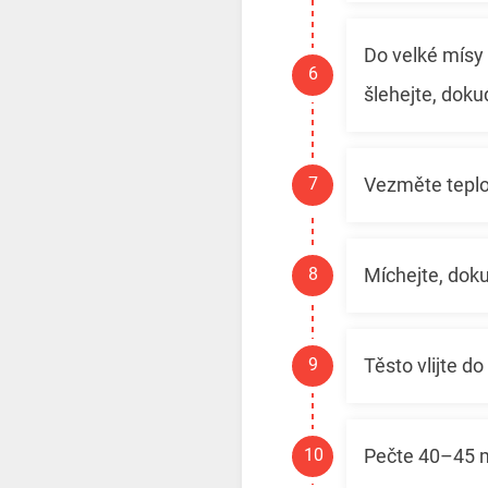
Do velké mísy 
šlehejte, doku
Vezměte teplou
Míchejte, dok
Těsto vlijte do
Pečte 40–45 m