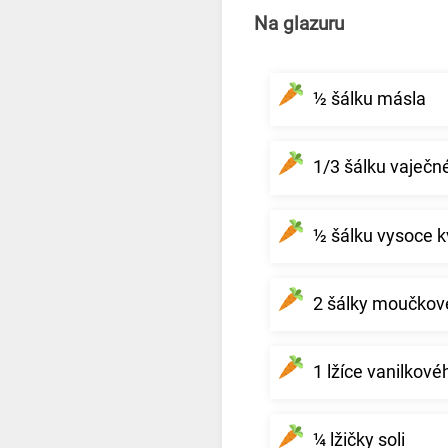
Na glazuru
½ šálku másla
1/3 šálku vaječ
½ šálku vysoce 
2 šálky moučkov
1 lžíce vanilkové
¼ lžičky soli