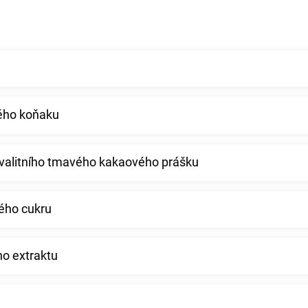
ného koňaku
kvalitního tmavého kakaového prášku
ého cukru
ho extraktu