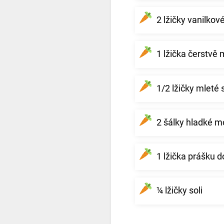
2 lžičky vanilkov
1 lžička čerstvě
1/2 lžičky mleté 
2 šálky hladké 
1 lžička prášku d
¼ lžičky soli