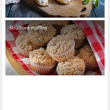
štrúdlové muffiny