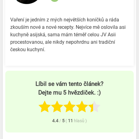
Vaření je jedním z mých největších koníčků a ráda
zkouším nové a nové recepty. Nejvíce mě oslovila asi
kuchyně asijská, sama mám téměř celou JV Asii
procestovanou, ale nikdy nepohrdnu ani tradiční
českou kuchyní.
Líbil se vám tento článek?
Dejte mu 5 hvězdiček. :)
4.4
/
5
(
11
hlasů
)