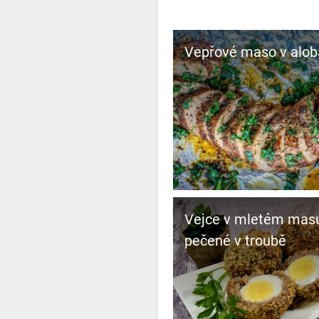
Vepřové maso v alob
Vejce v mletém mas
pečené v troubě