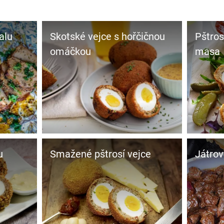
alu
Skotské vejce s hořčičnou
Pštros
omáčkou
masa
u
Smažené pštrosí vejce
Játrov