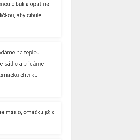
nou cibuli a opatrně
ičkou, aby cibule
ndáme na teplou
e sádlo a přidáme
 omáčku chvilku
e máslo, omáčku již s
e