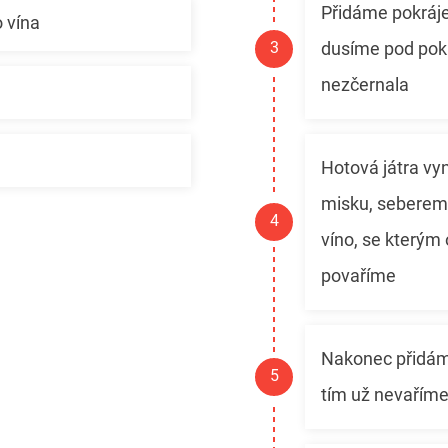
Přidáme pokráje
o vína
dusíme pod pokl
nezčernala
Hotová játra vy
misku, seberem
víno, se kterým
povaříme
Nakonec přidám
tím už nevařím