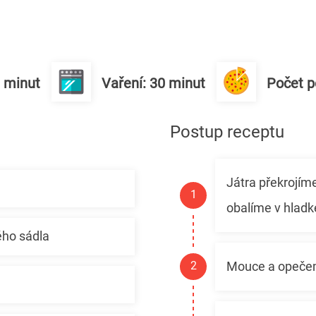
0 minut
Vaření: 30 minut
Počet po
Postup receptu
Játra překrojíme 
obalíme v hlad
ého sádla
Mouce a opečem