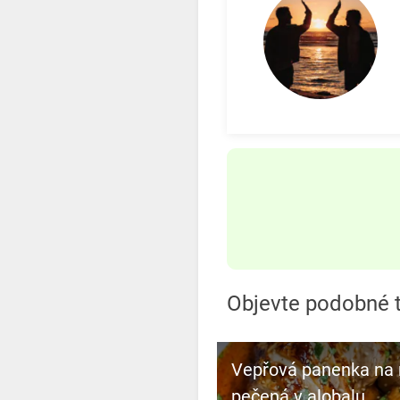
Objevte podobné t
Vepřová panenka na
pečená v alobalu