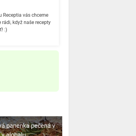
bu Receptia vás chceme
 rádi, když naše recepty
! :)
vá panenka pečená v
 v alobalu.