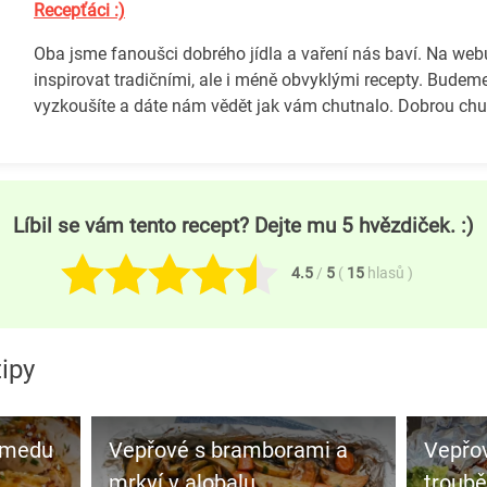
Recepťáci :)
Oba jsme fanoušci dobrého jídla a vaření nás baví. Na we
inspirovat tradičními, ale i méně obvyklými recepty. Budeme
vyzkoušíte a dáte nám vědět jak vám chutnalo. Dobrou chuť
Líbil se vám tento recept? Dejte mu 5 hvězdiček. :)
4.5
/
5
(
15
hlasů
)
ipy
 medu
Vepřové s bramborami a
Vepřo
mrkví v alobalu
troubě