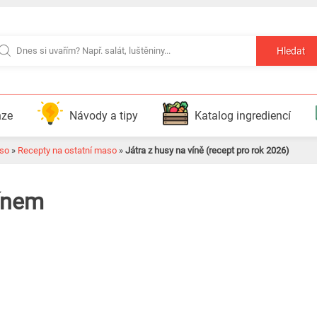
Hledat
nze
Návody a tipy
Katalog ingrediencí
so
»
Recepty na ostatní maso
»
Játra z husy na víně (recept pro rok 2026)
vínem