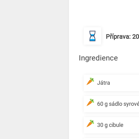
Příprava: 2
Ingredience
Játra
60 g sádlo syrov
30 g cibule