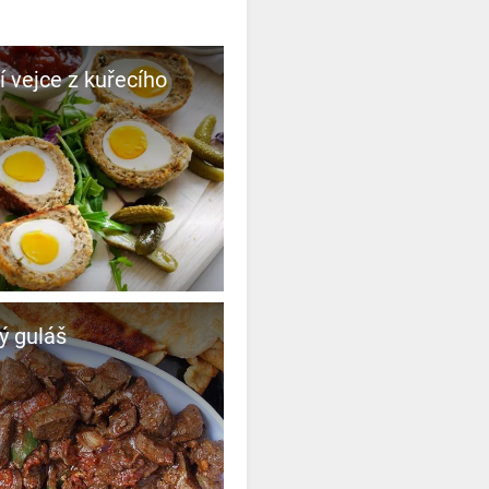
í vejce z kuřecího
ý guláš