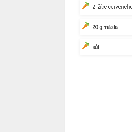
2 lžíce červenéh
20 g másla
sůl