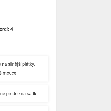
rcí: 4
na silnější plátky,
ké mouce
e prudce na sádle