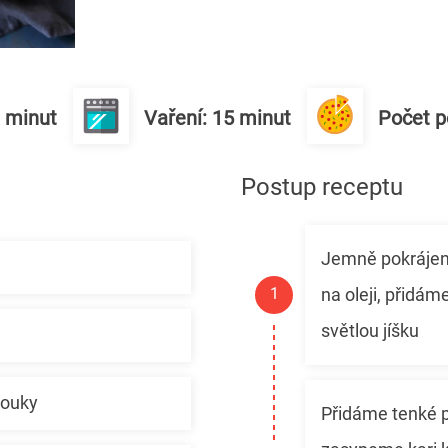
0 minut
Vaření: 15 minut
Počet po
Postup receptu
Jemně pokrájen
na oleji, přid
světlou jíšku
mouky
Přidáme tenké p