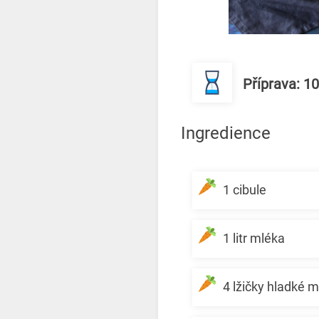
Příprava: 1
Ingredience
1 cibule
1 litr mléka
4 lžičky hladké 