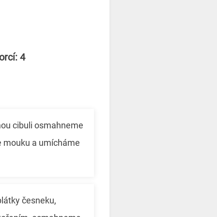
rcí: 4
ou cibuli osmahneme
áme mouku a umícháme
látky česneku,