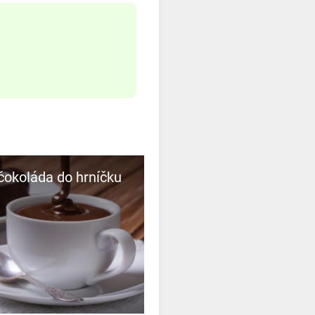
čokoláda do hrníčku