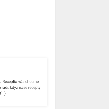
bu Receptia vás chceme
 rádi, když naše recepty
! :)