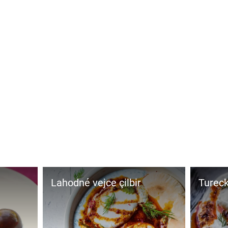
Lahodné vejce çilbir
Tureck