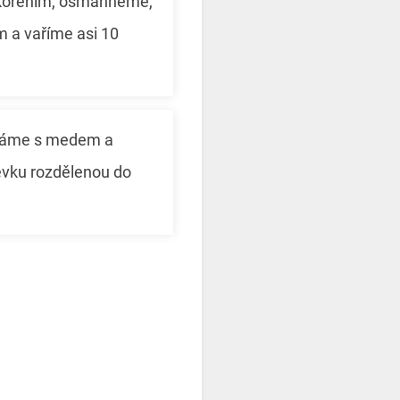
kořením, osmahneme,
 a vaříme asi 10
áme s medem a
évku rozdělenou do