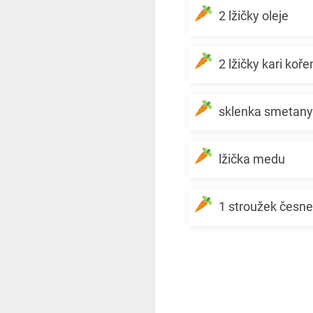
2 lžičky oleje
2 lžičky kari koře
sklenka smetany
lžička medu
1 stroužek česn