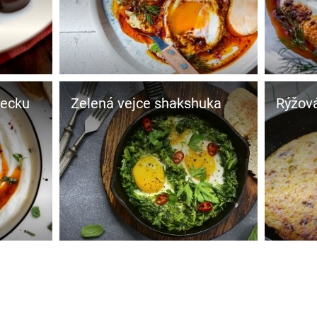
recku
Zelená vejce shakshuka
Rýžová