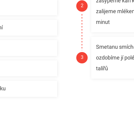
zasypeme kari 
zalijeme mlékem
minut
ní
Smetanu smích
ozdobíme jí pol
talířů
eku