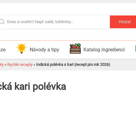
Hledat
nze
Návody a tipy
Katalog ingrediencí
pty
»
Rychlé recepty
»
Indická polévka s kari (recept pro rok 2026)
ká kari polévka