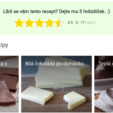
Líbil se vám tento recept? Dejte mu 5 hvězdiček. :)
4.5
/
5
(
17
hlasů
)
ipy
a s
Bílá čokoláda po domácku
Teplá 