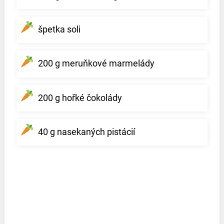
špetka soli
200 g meruňkové marmelády
200 g hořké čokolády
40 g nasekaných pistácií