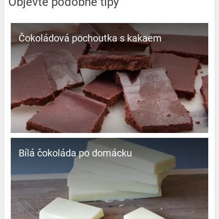
Objevte podobné tipy
Čokoládová pochoutka s kakaem
Bílá čokoláda po domácku