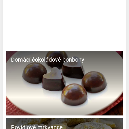
Domácí čokoládové bonbony
Povidlové mrkvance