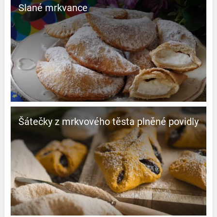
Slané mrkvance
Šátečky z mrkvového těsta plněné povidly