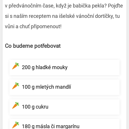
v předvánočním čase, když je babička pekla? Pojďte
si s naším receptem na išelské vánoční dortíčky, tu
vůni a chuť připomenout!
Co budeme potřebovat
200 g hladké mouky
100 g mletých mandlí
100 g cukru
180 g másla či margarínu