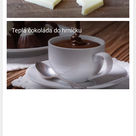
Teplá čokoláda do hrníčku