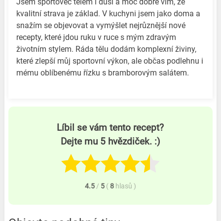
Jsem sportovec tělem i duší a moc dobře vím, že
kvalitní strava je základ. V kuchyni jsem jako doma a
snažím se objevovat a vymýšlet nejrůznější nové
recepty, které jdou ruku v ruce s mým zdravým
životním stylem. Ráda tělu dodám komplexní živiny,
které zlepší můj sportovní výkon, ale občas podlehnu i
mému oblíbenému řízku s bramborovým salátem.
Líbil se vám tento recept?
Dejte mu 5 hvězdiček. :)
4.5
/
5
(
8
hlasů
)