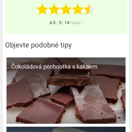
4.5
/
5
(
14
hlasů
)
Objevte podobné tipy
Čokoládová pochoutka s kakaem