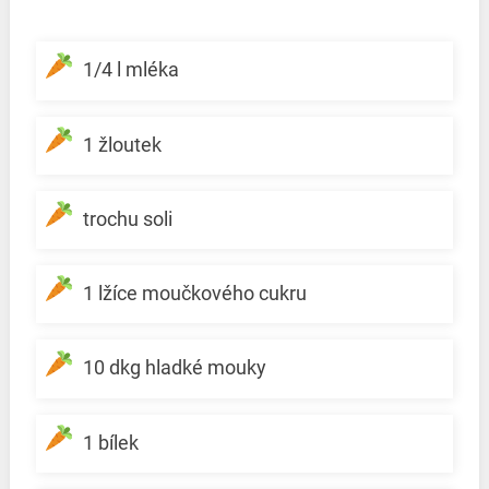
1/4 l mléka
1 žloutek
trochu soli
1 lžíce moučkového cukru
10 dkg hladké mouky
1 bílek