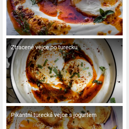
Ztracené vejce po turecku
Pikantní turecká vejce s jogurtem