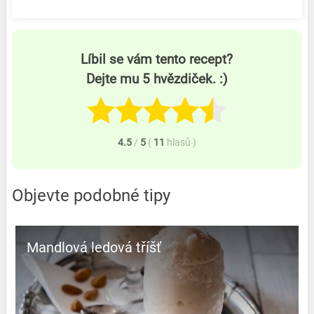
Líbil se vám tento recept?
Dejte mu 5 hvězdiček. :)
4.5
/
5
(
11
hlasů
)
Objevte podobné tipy
Mandlová ledová tříšť