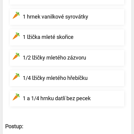
1 hrnek vanilkové syrovátky
1 lžička mleté skořice
1/2 lžičky mletého zázvoru
1/4 lžičky mletého hřebíčku
1 a 1/4 hrnku datlí bez pecek
Postup: