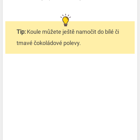
Tip:
Koule můžete ještě namočit do bílé či
tmavé čokoládové polevy.