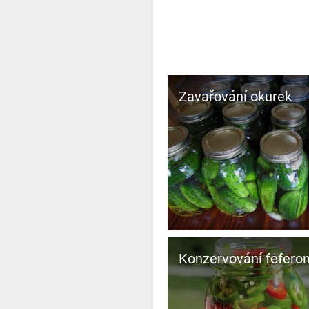
Zavařování okurek
Konzervování fefero