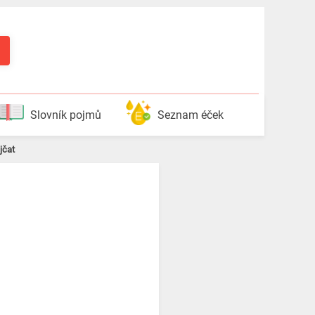
Slovník pojmů
Seznam éček
jčat