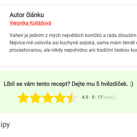
Autor článku
Veronika Koliášová
Vaření je jedním z mých největších koníčků a ráda zkouším
Nejvíce mě oslovila asi kuchyně asijská, sama mám téměř 
procestovanou, ale nikdy nepohrdnu ani tradiční českou ku
Líbil se vám tento recept? Dejte mu 5 hvězdiček. :)
4.5
/
5
(
17
hlasů
)
ipy