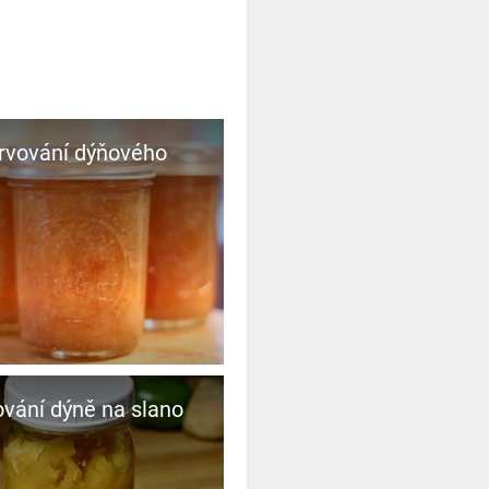
rvování dýňového
vání dýně na slano