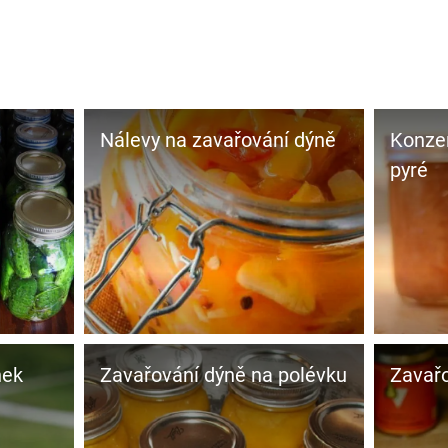
Nálevy na zavařování dýně
Konze
pyré
nek
Zavařování dýně na polévku
Zavařo