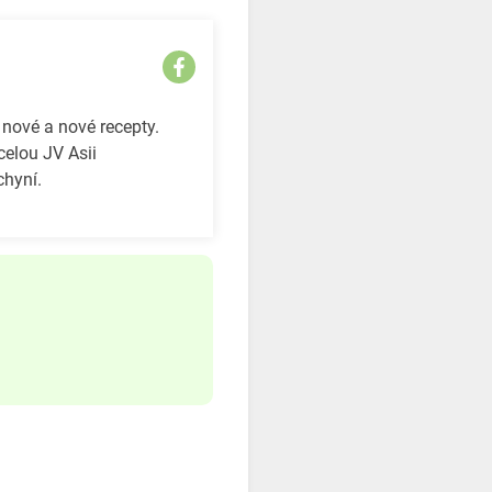
 nové a nové recepty.
celou JV Asii
chyní.