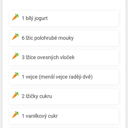
1 bílý jogurt
6 lžic polohrubé mouky
3 lžíce ovesných vloček
1 vejce (menší vejce raději dvě)
2 lžičky cukru
1 vanilkový cukr