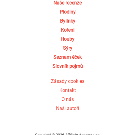
Naše recenze
Plodiny
Bylinky
Koření
Houby
Sýry
Seznam éček
Slovník pojmů
Zásady cookies
Kontakt
O nás
Naši autoři
Copyright © 2026 Affiliate Agency s.r.o.