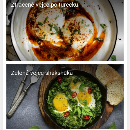
Ztracené vejce po turecku
Zelená vejce shakshuka