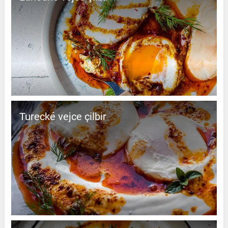
Turecké vejce çilbir