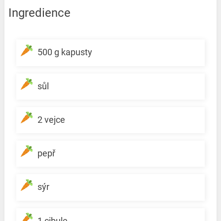
Ingredience
500 g kapusty
sůl
2 vejce
pepř
sýr
1 cibule