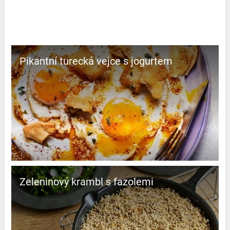
Pikantní turecká vejce s jogurtem
Zeleninový krambl s fazolemi