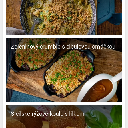
Zeleninový crumble s cibulovou omáčkou
Sicilské rýžové koule s lilkem