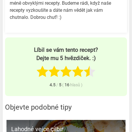
méně obvyklými recepty. Budeme rádi, když naše
recepty vyzkoušíte a dáte nám vědět jak vám
chutnalo. Dobrou chuť! :)
Líbil se vám tento recept?
Dejte mu 5 hvězdiček. :)
4.5
/
5
(
16
hlasů
)
Objevte podobné tipy
Lahodné vejce çilbir