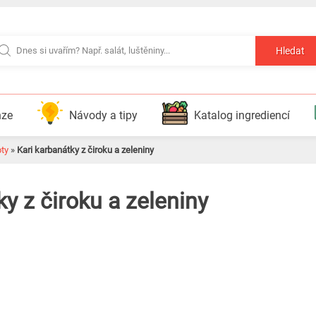
Hledat
nze
Návody a tipy
Katalog ingrediencí
pty
»
Kari karbanátky z čiroku a zeleniny
ky z čiroku a zeleniny