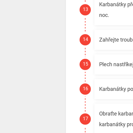
Karbanátky pře
noc.
Zahřejte troub
Plech nastříke
Karbanátky pos
Obraťte karba
karbanátky pr