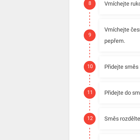
Vmíchejte ruko
Vmíchejte česn
pepřem.
Přidejte směs 
Přidejte do sm
Směs rozdělte 