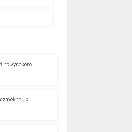
rnci na vysokém
 nezměknou a