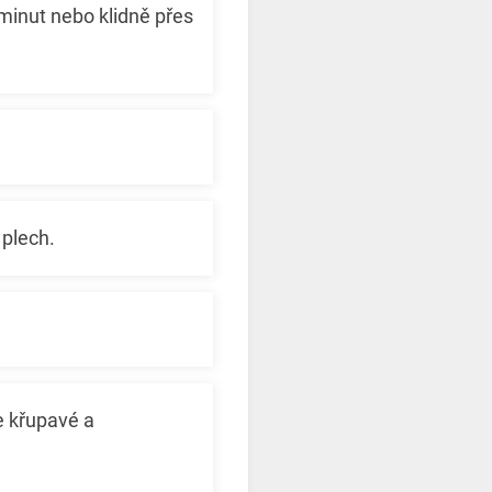
minut nebo klidně přes
 plech.
e křupavé a