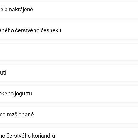
é a nakrájené
ovaného čerstvého česneku
uti
eckého jogurtu
hce rozšlehané
ho čerstvého koriandru