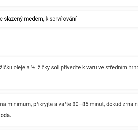
hce slazený medem, k servírování
 lžičku oleje a ½ lžičky soli přiveďte k varu ve středním h
u na minimum, přikryjte a vařte 80–85 minut, dokud zrna
voda.