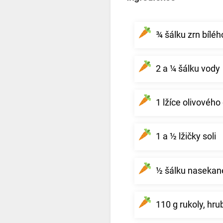
¾ šálku zrn bíléh
2 a ¼ šálku vody
1 lžíce olivového 
1 a ½ lžičky soli
½ šálku nasekané 
110 g rukoly, hr