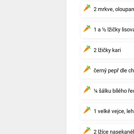
2 mrkve, oloupan
1 a ½ lžičky lis
2 lžičky kari
černý pepř dle ch
¼ šálku bílého ř
1 velké vejce, le
2 lžíce nasekané