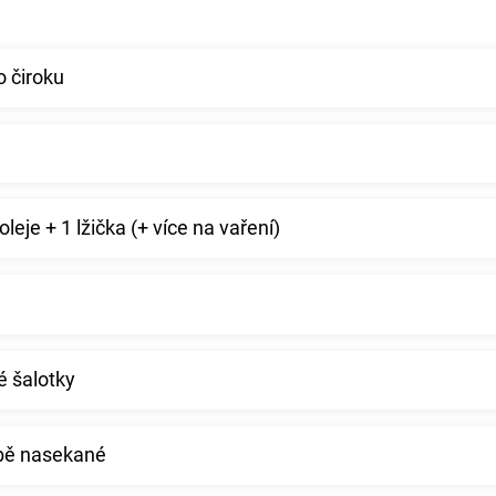
o čiroku
oleje + 1 lžička (+ více na vaření)
​​šalotky
ubě nasekané