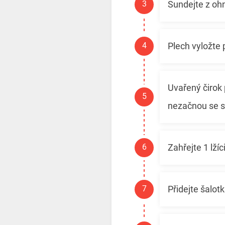
Sundejte z ohn
Plech vyložte
Uvařený čirok 
nezačnou se s
Zahřejte 1 lží
Přidejte šalot