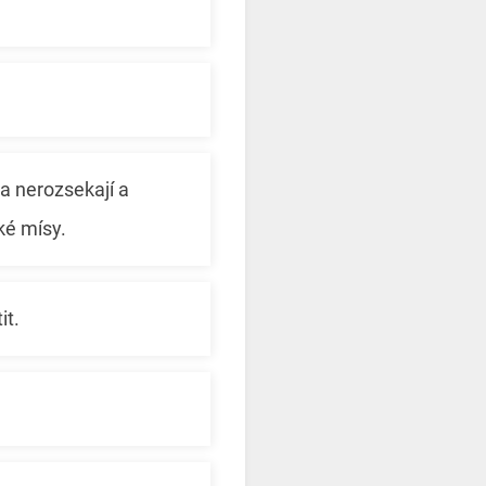
a nerozsekají a
ké mísy.
it.