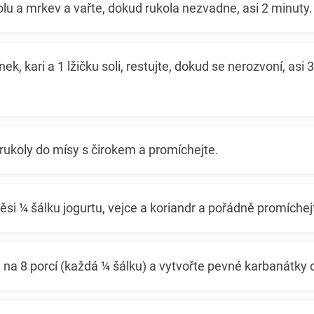
lu a mrkev a vařte, dokud rukola nezvadne, asi 2 minuty.
ek, kari a 1 lžičku soli, restujte, dokud se nerozvoní, asi
rukoly do mísy s čirokem a promíchejte.
ěsi ¼ šálku jogurtu, vejce a koriandr a pořádně promíchej
na 8 porcí (každá ¼ šálku) a vytvořte pevné karbanátky o