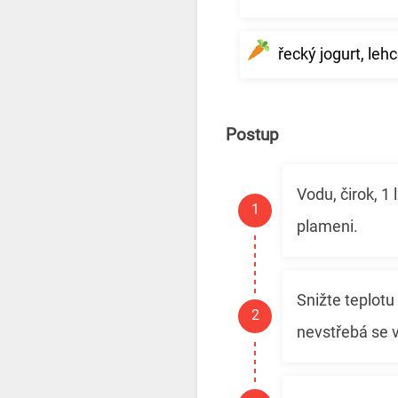
řecký jogurt, le
Postup
Vodu, čirok, 1
plameni.
Snižte teplot
nevstřebá se 