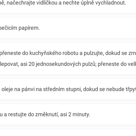
ě, načechrajte vidličkou a nechte úplně vychladnout.
 pečicím papírem.
přeneste do kuchyňského robotu a pulzujte, dokud se zrn
lepovat, asi 20 jednosekundových pulzů; přeneste do vel
ci oleje na pánvi na středním stupni, dokud se nebude třpyt
ku a restujte do změknutí, asi 2 minuty.