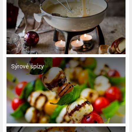
Sýrové špízy