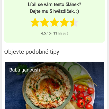
Líbil se vám tento článek?
Dejte mu 5 hvězdiček. :)
4.5
/
5
(
11
hlasů
)
Objevte podobné tipy
Baba ganoush