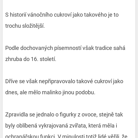
S historií vánočního cukroví jako takového je to
trochu složitější.
Podle dochovaných písemností však tradice sahá
zhruba do 16. století.
Dříve se však nepřipravovalo takové cukroví jako
dnes, ale mělo malinko jinou podobu.
Zpravidla se jednalo o figurky z ovoce, stejně tak
byly oblíbená vykrajovaná zvířata, která měla i
ochranářskou funkci. V minulosti totiž lidé věřili, že