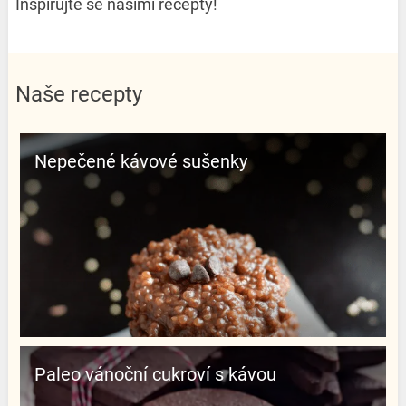
Inspirujte se našimi recepty!
Naše recepty
Nepečené kávové sušenky
Paleo vánoční cukroví s kávou