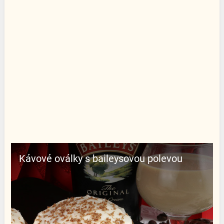
Kávové oválky s baileysovou polevou