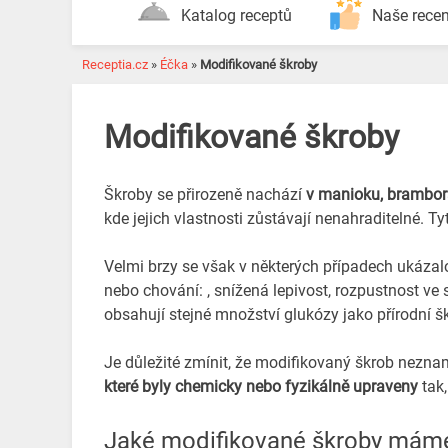
Katalog receptů
Naše rece
Receptia.cz
»
Éčka
»
Modifikované škroby
Modifikované škroby
Škroby se přirozeně nachází
v manioku, bramborác
kde jejich vlastnosti zůstávají nenahraditelné. 
Velmi brzy se však v některých případech ukázalo
nebo chování: , snížená lepivost, rozpustnost ve s
obsahují stejné množství glukózy jako přírodní 
Je důležité zmínit, že modifikovaný škrob nezn
které byly chemicky nebo fyzikálně upraveny
tak,
Jaké modifikované škroby mám