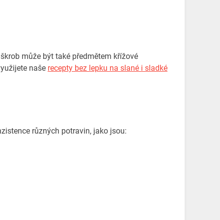
 škrob může být také předmětem křížové
využijete naše
recepty bez lepku na slané i sladké
istence různých potravin, jako jsou: