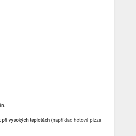
in
.
t při vysokých teplotách
(například hotová pizza,
.