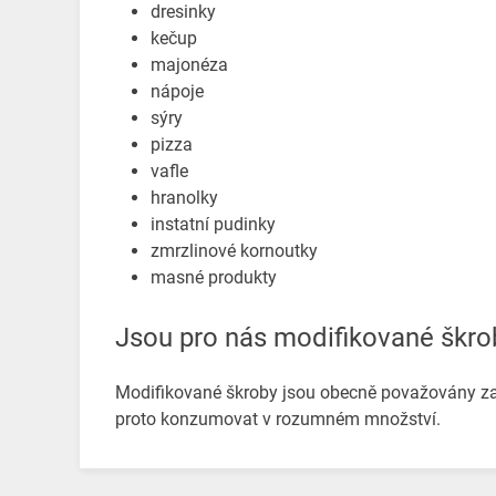
dresinky
kečup
majonéza
nápoje
sýry
pizza
vafle
hranolky
instatní pudinky
zmrzlinové kornoutky
masné produkty
Jsou pro nás modifikované škr
Modifikované škroby jsou obecně považovány za 
proto konzumovat v rozumném množství.