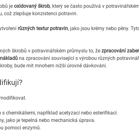
robů je
oxidovaný škrob
, který se často používá v potravinářském
u, což zlepšuje konzistenci potravin.
ytvoření
různých textur potravin
, jako jsou krémy nebo pěny. Tyto
aných škrobů v potravinářském průmyslu to, že
zpracování zabe
 nákladů
na zpracování související s výrobou různých potraviná
í škroby, bude mít mnohem nižší úrovně dávkování.
fikují?
 modifikovat.
 s chemikáliemi, například acetyzací nebo esterifikací.
ny, jako je tepelná nebo mechanická úprava.
obu pomocí enzymů.