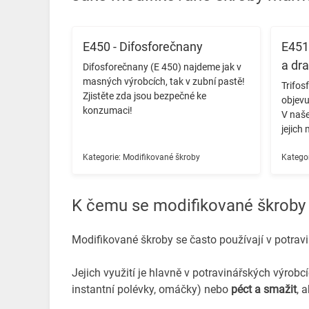
E450 - Difosforečnany
E451 
a dr
Difosforečnany (E 450) najdeme jak v
masných výrobcích, tak v zubní pastě!
Trifos
Zjistěte zda jsou bezpečné ke
objevu
konzumaci! ️
V naše
jejich 
Kategorie:
Modifikované škroby
Kategor
K čemu se modifikované škroby 
Modifikované škroby se často používají v potra
Jejich využití je hlavně v potravinářských výrobcíc
instantní polévky, omáčky) nebo
péct a smažit
, 