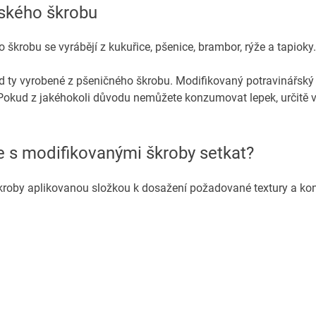
řského škrobu
škrobu se vyrábějí z kukuřice, pšenice, brambor, rýže a tapioky.
d ty vyrobené z pšeničného škrobu. Modifikovaný potravinářský
 Pokud z jakéhokoli důvodu nemůžete konzumovat lepek, určitě 
 s modifikovanými škroby setkat?
roby aplikovanou složkou k dosažení požadované textury a konz