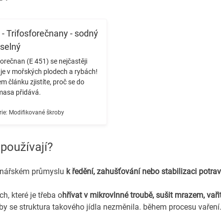
- Trifosforečnany - sodný
aselný
forečnan (E 451) se nejčastěji
je v mořských plodech a rybách!
m článku zjistíte, proč se do
masa přidává. ️
ie:
Modifikované škroby
používají?
vinářském průmyslu
k ředění, zahušťování nebo stabilizaci potrav
h, které je třeba o
hřívat v mikrovlnné troubě, sušit mrazem, vaři
aby se struktura takového jídla nezměnila. během procesu vaření