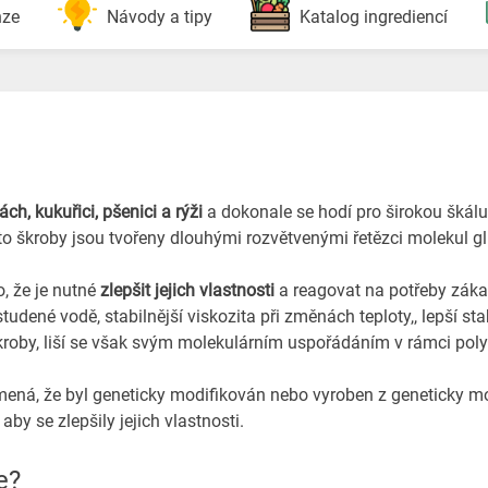
nze
Návody a tipy
Katalog ingrediencí
h, kukuřici, pšenici a rýži
a dokonale se hodí pro širokou škálu
Tyto škroby jsou tvořeny dlouhými rozvětvenými řetězci molekul g
, že je nutné
zlepšit jejich vlastnosti
a reagovat na potřeby záka
tudené vodě, stabilnější viskozita při změnách teploty,, lepší st
škroby, liší se však svým molekulárním uspořádáním v rámci pol
amená, že byl geneticky modifikován nebo vyroben z geneticky 
 aby se zlepšily jejich vlastnosti.
e?