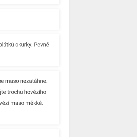
 plátků okurky. Pevně
 se maso nezatáhne.
ejte trochu hovězího
hovězí maso měkké.