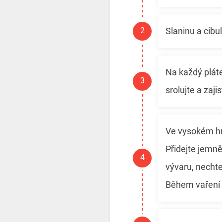
Slaninu a cibu
Na každý pláte
srolujte a zaji
Ve vysokém hr
Přidejte jemně
vývaru, necht
Během vaření l