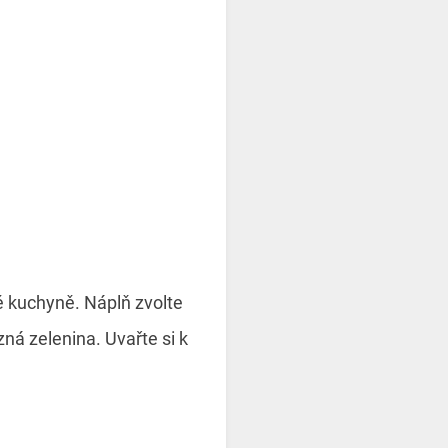
é kuchyně. Náplň zvolte
zná zelenina. Uvařte si k