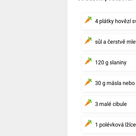
4 plátky hovězí 
sůl a čerstvě mle
120 g slaniny
30 g másla nebo 
3 malé cibule
1 polévková lžíc