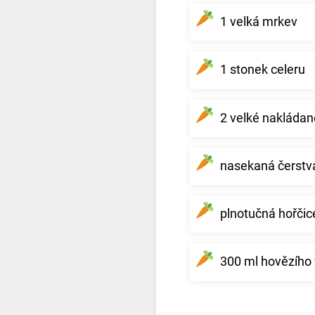
1 velká mrkev
1 stonek celeru
2 velké nakládan
nasekaná čerstvá
plnotučná hořčic
300 ml hovězího