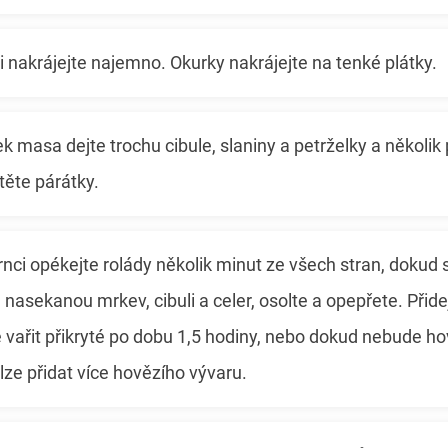
li nakrájejte najemno. Okurky nakrájejte na tenké plátky.
k masa dejte trochu cibule, slaniny a petrželky a několik
stěte párátky.
nci opékejte rolády několik minut ze všech stran, dokud
 nasekanou mrkev, cibuli a celer, osolte a opepřete. Přid
e vařit přikryté po dobu 1,5 hodiny, nebo dokud nebude 
ze přidat více hovězího vývaru.