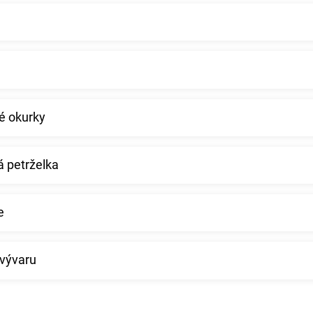
é okurky
 petrželka
e
 vývaru