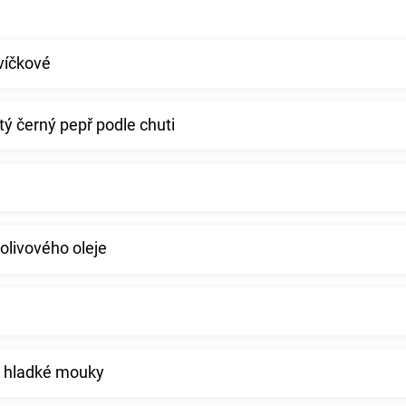
svíčkové
tý černý pepř podle chuti
olivového oleje
e hladké mouky