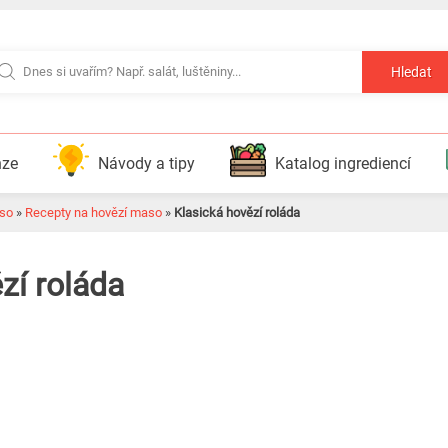
Hledat
nze
Návody a tipy
Katalog ingrediencí
so
»
Recepty na hovězí maso
»
Klasická hovězí roláda
zí roláda