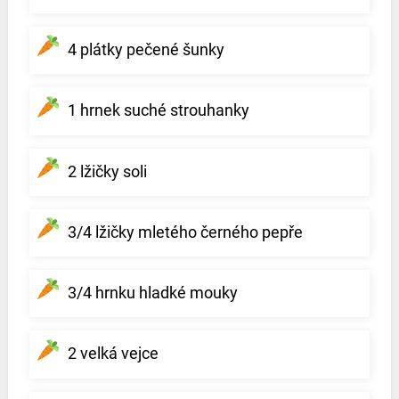
4 plátky pečené šunky
1 hrnek suché strouhanky
2 lžičky soli
3/4 lžičky mletého černého pepře
3/4 hrnku hladké mouky
2 velká vejce