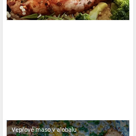
Vepřové maso v alobalu