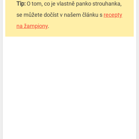
Tip:
O tom, co je vlastně panko strouhanka,
se můžete dočíst v našem článku s
recepty
na žampiony
.