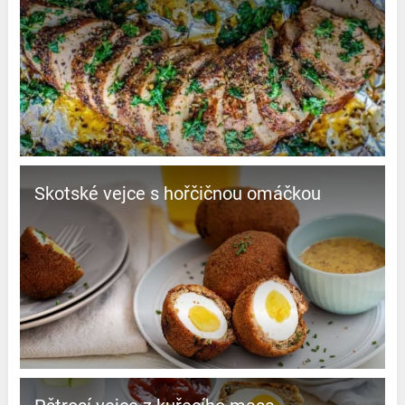
Skotské vejce s hořčičnou omáčkou