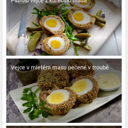
Pštrosí vejce z kuřecího masa
Vejce v mletém masu pečené v troubě