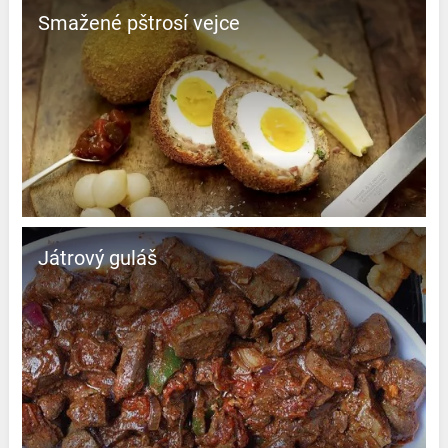
Smažené pštrosí vejce
Játrový guláš