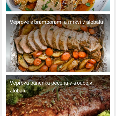
Vepřové s bramborami a mrkví v alobalu
Vepřová panenka pečená v troubě v
alobalu.