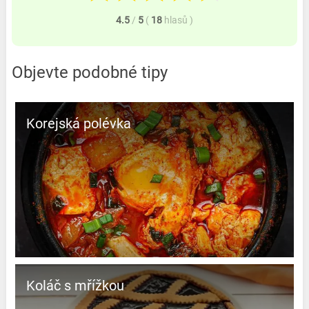
4.5
/
5
(
18
hlasů
)
Objevte podobné tipy
Korejská polévka
Koláč s mřížkou