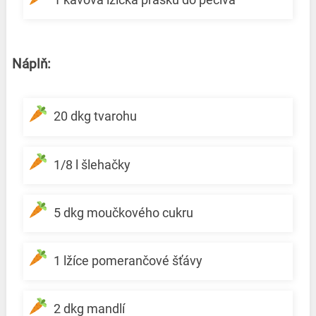
Náplň:
20 dkg tvarohu
1/8 l šlehačky
5 dkg moučkového cukru
1 lžíce pomerančové šťávy
2 dkg mandlí