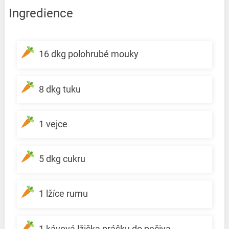
Ingredience
16 dkg polohrubé mouky
8 dkg tuku
1 vejce
5 dkg cukru
1 lžíce rumu
1 kávová lžička prášku do pečiva