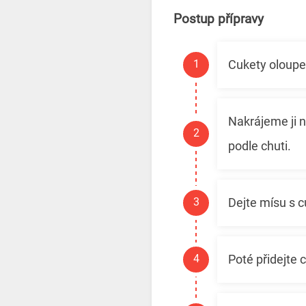
Postup přípravy
Cukety oloup
Nakrájeme ji n
podle chuti.
Dejte mísu s c
Poté přidejte 