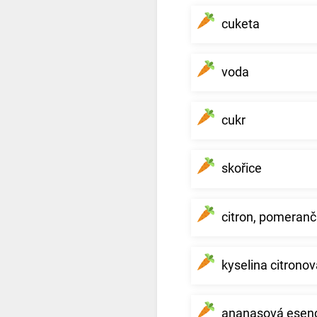
cuketa
voda
cukr
skořice
citron, pomeranč
kyselina citrono
ananasová esen