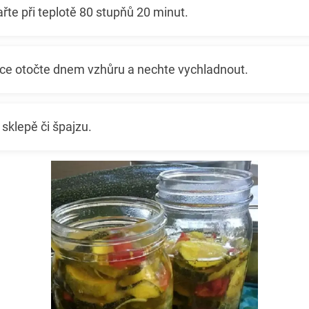
ařte při teplotě 80 stupňů 20 minut.
ice otočte dnem vzhůru a nechte vychladnout.
sklepě či špajzu.