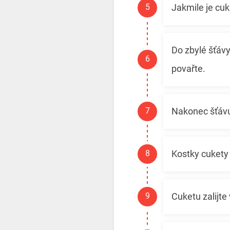
Jakmile je cuk
Do zbylé šťáv
povařte.
Nakonec šťávu
Kostky cukety v
Cuketu zalijt