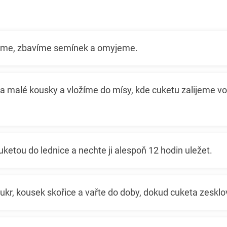
eme, zbavíme semínek a omyjeme.
a malé kousky a vložíme do mísy, kde cuketu zalijeme vo
uketou do lednice a nechte ji alespoň 12 hodin uležet.
cukr, kousek skořice a vařte do doby, dokud cuketa zesklov