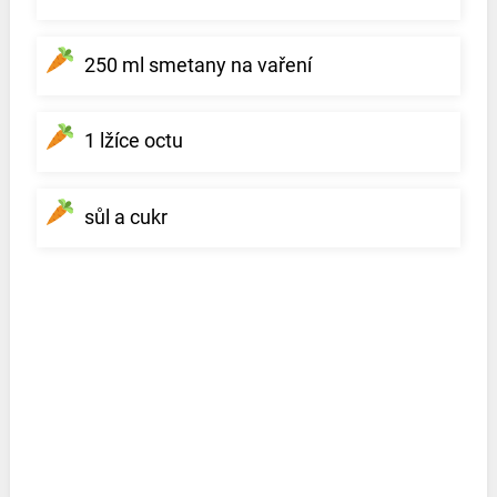
250 ml smetany na vaření
1 lžíce octu
sůl a cukr