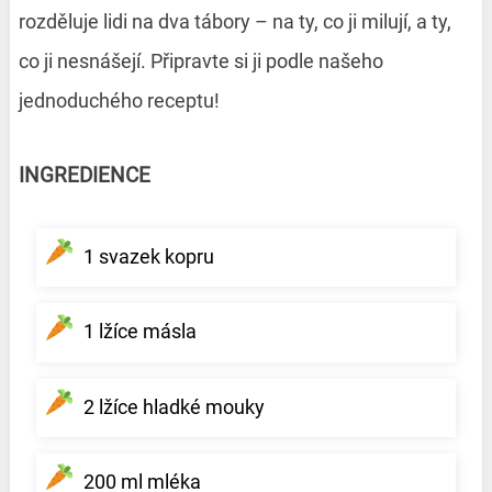
rozděluje lidi na dva tábory – na ty, co ji milují, a ty,
co ji nesnášejí.
Připravte si ji podle našeho
jednoduchého receptu!
INGREDIENCE
1 svazek kopru
1 lžíce másla
2 lžíce hladké mouky
200 ml mléka