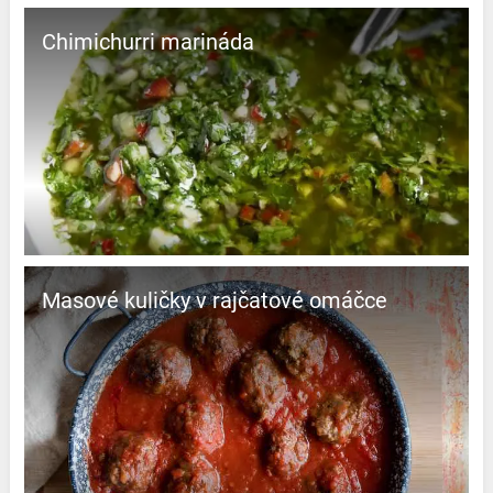
Chimichurri marináda
Masové kuličky v rajčatové omáčce