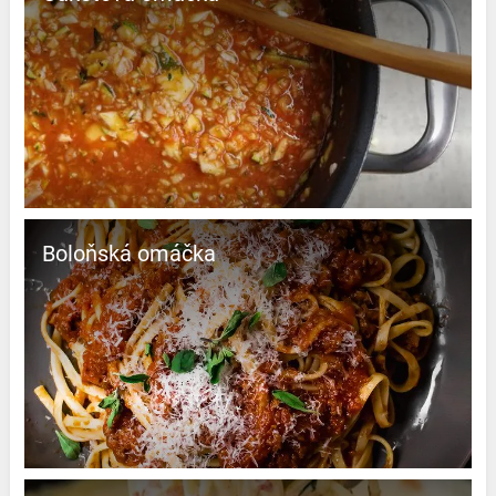
Boloňská omáčka