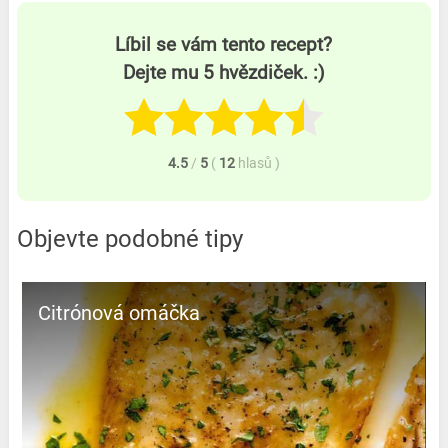
Líbil se vám tento recept?
Dejte mu 5 hvězdiček. :)
4.5
/
5
(
12
hlasů
)
Objevte podobné tipy
Citrónová omáčka