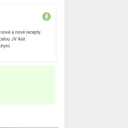
 nové a nové recepty.
celou JV Asii
chyní.