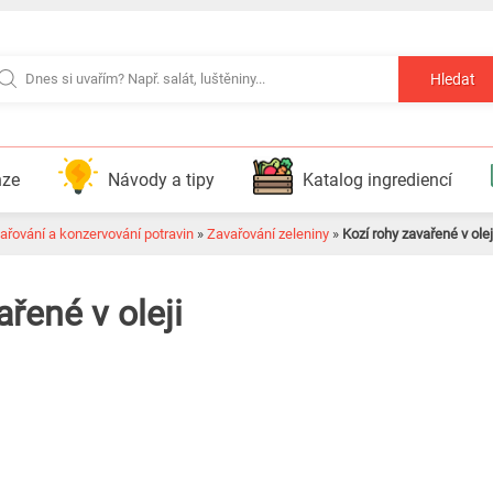
Hledat
nze
Návody a tipy
Katalog ingrediencí
ařování a konzervování potravin
»
Zavařování zeleniny
»
Kozí rohy zavařené v olej
řené v oleji