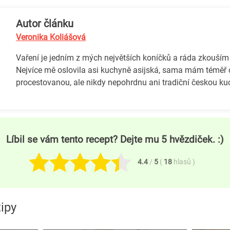
Autor článku
Veronika Koliášová
Vaření je jedním z mých největších koníčků a ráda zkouším
Nejvíce mě oslovila asi kuchyně asijská, sama mám téměř 
procestovanou, ale nikdy nepohrdnu ani tradiční českou ku
Líbil se vám tento recept? Dejte mu 5 hvězdiček. :)
4.4
/
5
(
18
hlasů
)
ipy