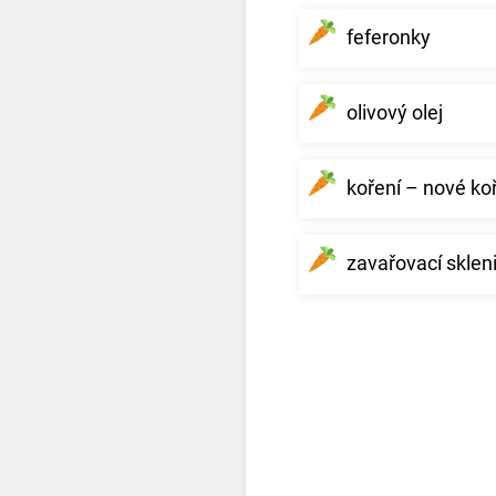
feferonky
olivový olej
koření – nové koř
zavařovací skleni