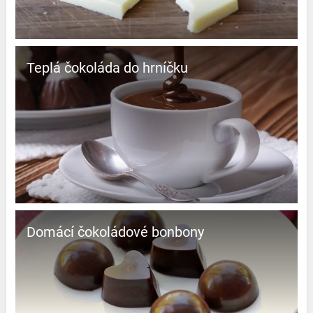
Teplá čokoláda do hrníčku
Domácí čokoládové bonbony