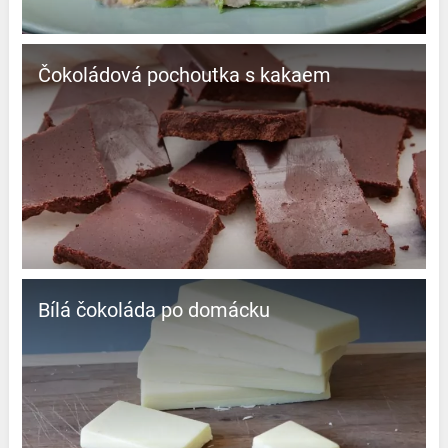
Čokoládová pochoutka s kakaem
Bílá čokoláda po domácku