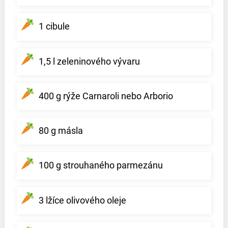
1 cibule
1,5 l zeleninového vývaru
400 g rýže Carnaroli nebo Arborio
80 g másla
100 g strouhaného parmezánu
3 lžíce olivového oleje