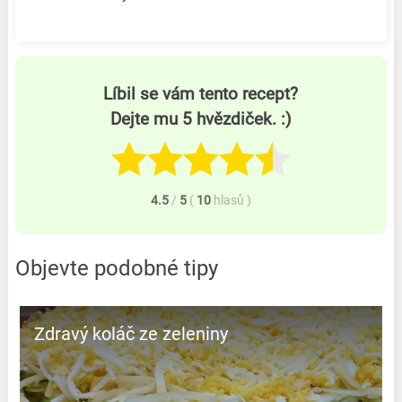
Líbil se vám tento recept?
Dejte mu 5 hvězdiček. :)
4.5
/
5
(
10
hlasů
)
Objevte podobné tipy
Zdravý koláč ze zeleniny