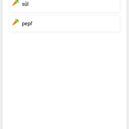
sůl
pepř