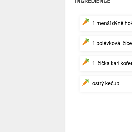
INGREDIENCE
1 menší dýně ho
1 polévková lžíce
1 lžička kari koře
ostrý kečup