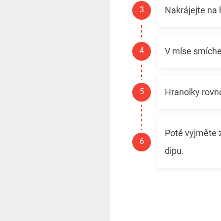
Nakrájejte na 
V míse smíchej
Hranolky rovn
Poté vyjměte 
dipu.