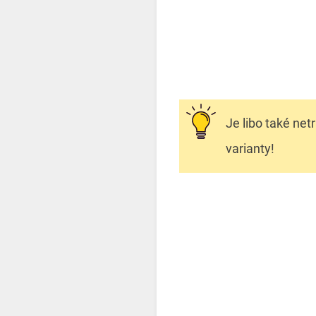
Je libo také net
varianty!