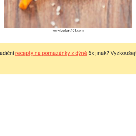
www.budget101.com
radiční
recepty na pomazánky z dýně
6x jinak? Vyzkoušejt