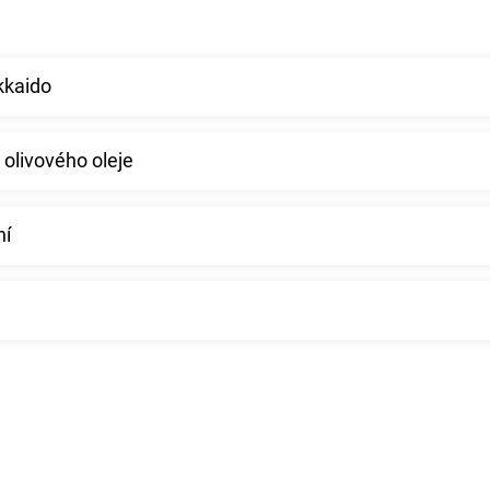
kkaido
 olivového oleje
ní