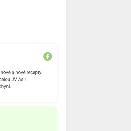
 nové a nové recepty.
celou JV Asii
chyní.