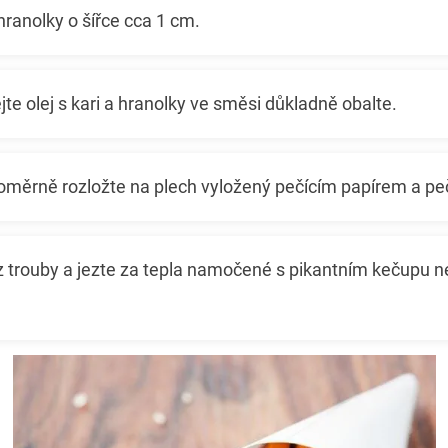
hranolky o šířce cca 1 cm.
te olej s kari a hranolky ve směsi důkladně obalte.
oměrně rozložte na plech vyložený pečícím papírem a pe
z trouby a jezte za tepla namočené s pikantním kečupu