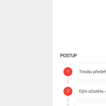
POSTUP
Troubu předeh
Dýni očistěte,